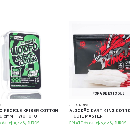
FORA DE ESTOQUE
S
ALGODÕES
O PROFILE XFIBER COTTON
ALGODÃO DART KING COTT
C 6MM – WOTOFO
– COIL MASTER
x de
R$
8,32
S/ JUROS
EM ATÉ 6x de
R$
5,82
S/ JUROS