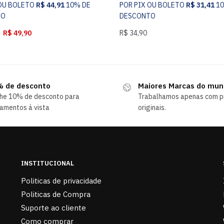
 OU BOLETO
R$
44,91
10% DE
POR PIX OU BOLETO
R$
31,41
1
TO
DESCONTO
R$
49,90
R$
34,90
 de desconto
Maiores Marcas do mu
he 10% de desconto para
Trabalhamos apenas com p
amentos á vista
originais.
INSTITUCIONAL
Politicas de privacidade
Politicas de Compra
Suporte ao cliente
Como comprar