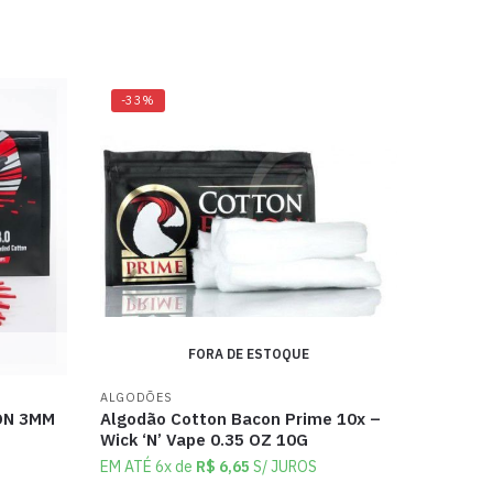
-33%
FORA DE ESTOQUE
ALGODÕES
ON 3MM
Algodão Cotton Bacon Prime 10x –
Wick ‘N’ Vape 0.35 OZ 10G
EM ATÉ 6x de
R$
6,65
S/ JUROS