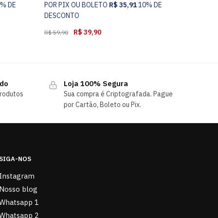
0% DE
POR PIX OU BOLETO
R$
35,91
10% DE
DESCONTO
R$
39,90
R$
59,90
ndo
Loja 100% Segura
rodutos
Sua compra é Criptografada. Pague
por Cartão, Boleto ou Pix.
SIGA-NOS
Instagram
Nosso blog
Whatsapp 1
Whatsapp 2