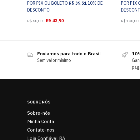
POR PIX OU BOLETO
R$
39,51
10% DE
POR PIX
DESCONTO
DESCON
R$
43,90
R$
60,00
R$
100,00
Enviamos para todo o Brasil
10%
Sem valor mínimo
Gan
pag
SOBRE NÓS
Sobre-nós
Minha Conta
Contate-nos
Loja Confiável RA