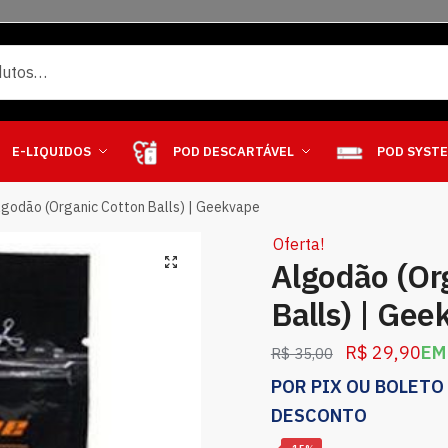
E-LIQUIDOS
POD DESCARTÁVEL
POD SYST
lgodão (Organic Cotton Balls) | Geekvape
Oferta!
Algodão (Or
Balls) | Gee
R$
29,90
EM
R$
35,00
POR PIX OU BOLETO
DESCONTO