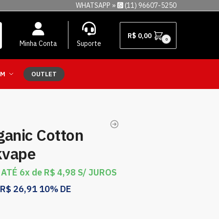
WHATSAPP »
(11) 96607-5250
R$
0,00
0
Minha Conta
Suporte
EM
OUTLET
ganic Cotton
kvape
 ATÉ 6x de
R$
4,98
S/ JUROS
R$
26,91
10% DE