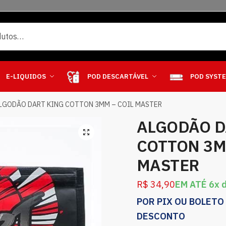
E-LIQUIDOS
POD DESCARTÁVEL
POD SYST
LGODÃO DART KING COTTON 3MM – COIL MASTER
ALGODÃO D
COTTON 3M
MASTER
R$
34,90
EM ATÉ 6x 
POR PIX OU BOLETO
DESCONTO