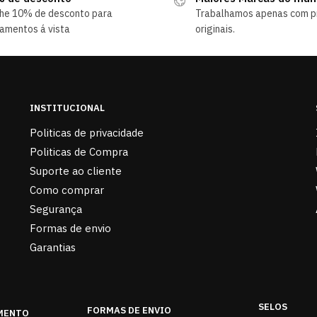
he 10% de desconto para
Trabalhamos apenas com p
amentos á vista
originais.
INSTITUCIONAL
Politicas de privacidade
Politicas de Compra
Suporte ao cliente
Como comprar
Segurança
Formas de envio
Garantias
SELOS
FORMAS DE ENVIO
MENTO