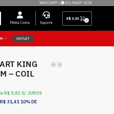
WHATSAPP »
(11) 96607-5250
R$
0,00
0
Minha Conta
Suporte
EM
OUTLET
ART KING
M – COIL
de
R$
5,82
S/ JUROS
R$
31,41
10% DE