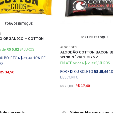
FORA DE ESTOQUE
S
FORA DE ESTOQUE
O ORGANICO – COTTON
ALGODÕES
x de
R$
5,82
S/ JUROS
ALGODÃO COTTON BACON B
WINK N´VAPE 2G V2
 OU BOLETO
R$
31,41
10% DE
EM ATÉ 6x de
R$
2,90
S/ JUROS
TO
POR PIX OU BOLETO
R$
15,66
1
R$
34,90
DESCONTO
R$
17,40
R$
23,00
 de desconto
Maiores Marcas do mu