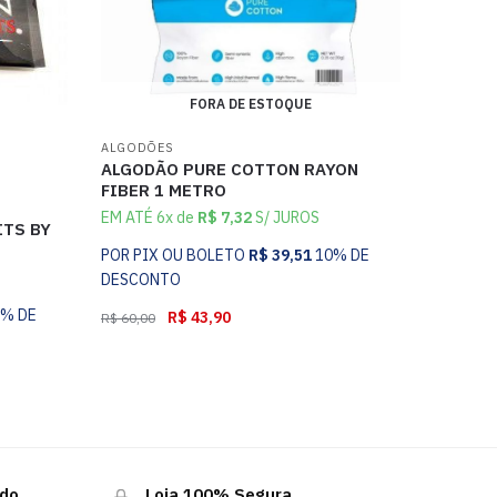
FORA DE ESTOQUE
ALGODÕES
ALGODÃO PURE COTTON RAYON
FIBER 1 METRO
EM ATÉ 6x de
R$
7,32
S/ JUROS
ITS BY
POR PIX OU BOLETO
R$
39,51
10% DE
DESCONTO
0% DE
R$
43,90
R$
60,00
ndo
Loja 100% Segura