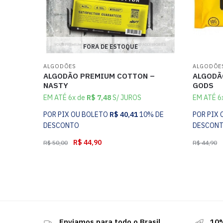
FORA DE ESTOQUE
ALGODÕES
ALGODÕE
ALGODÃO PREMIUM COTTON –
ALGODÃ
NASTY
GODS
EM ATÉ 6x de
R$
7,48
S/ JUROS
EM ATÉ 6
POR PIX OU BOLETO
R$
40,41
10% DE
POR PIX
DESCONTO
DESCON
R$
44,90
R$
50,00
R$
44,90
Enviamos para todo o Brasil
10%