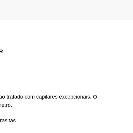
R
 tratado com capilares excepcionais. O
etro.
asitas.