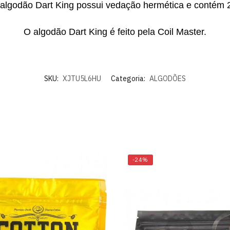
algodão Dart King possui vedação hermética e contém 
O algodão Dart King é feito pela Coil Master.
SKU:
XJTU5L6HU
Categoria:
ALGODÕES
-24%