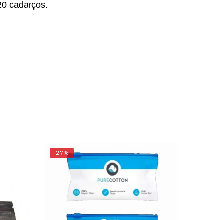
20 cadarços.
-27%