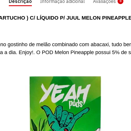
Descrição
Informação adicional
Avaliações
0
ARTUCHO ) C/ LÍQUIDO P/ JUUL MELON PINEAPPL
iono gostinho de melão combinado com abacaxi, tudo bem
 a dia. Enjoy!. O POD Melon Pineapple​ possui 5% de str