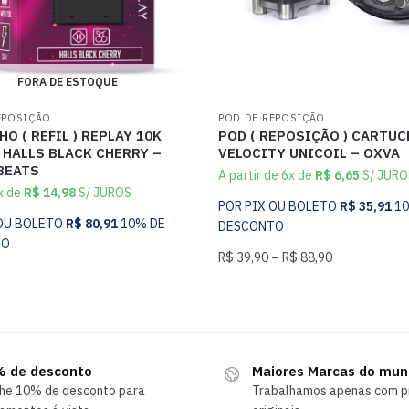
FORA DE ESTOQUE
EPOSIÇÃO
POD DE REPOSIÇÃO
O ( REFIL ) REPLAY 10K
POD ( REPOSIÇÃO ) CARTU
 HALLS BLACK CHERRY –
VELOCITY UNICOIL – OXVA
BEATS
A partir de 6x de
R$
6,65
S/ JURO
x de
R$
14,98
S/ JUROS
POR PIX OU BOLETO
R$
35,91
1
 OU BOLETO
R$
80,91
10% DE
DESCONTO
TO
R$
39,90
–
R$
88,90
 de desconto
Maiores Marcas do mu
he 10% de desconto para
Trabalhamos apenas com p