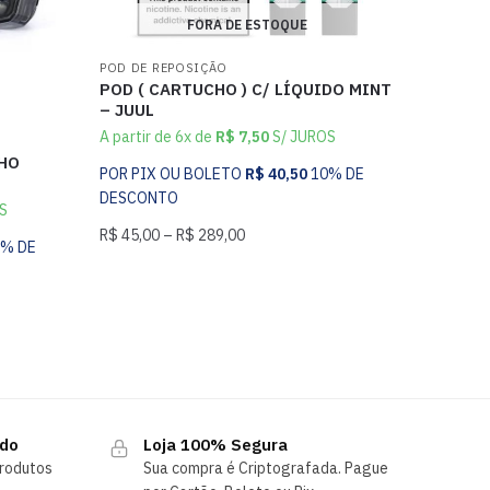
FORA DE ESTOQUE
POD DE REPOSIÇÃO
POD ( CARTUCHO ) C/ LÍQUIDO MINT
– JUUL
A partir de 6x de
R$
7,50
S/ JUROS
CHO
POR PIX OU BOLETO
R$
40,50
10% DE
DESCONTO
S
R$
45,00
–
R$
289,00
0% DE
ndo
Loja 100% Segura
rodutos
Sua compra é Criptografada. Pague