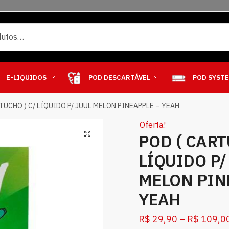
E-LIQUIDOS
POD DESCARTÁVEL
POD SYST
TUCHO ) C/ LÍQUIDO P/ JUUL MELON PINEAPPLE – YEAH
Oferta!
POD ( CART
LÍQUIDO P/
MELON PIN
YEAH
R$
29,90
–
R$
109,0