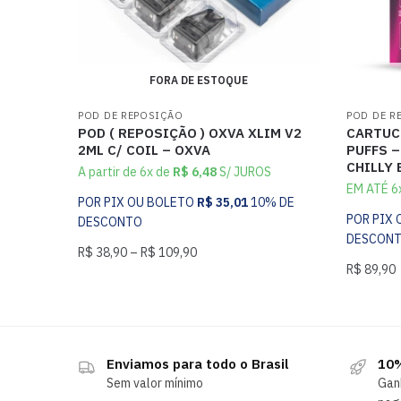
FORA DE ESTOQUE
POD DE REPOSIÇÃO
POD DE R
POD ( REPOSIÇÃO ) OXVA XLIM V2
CARTUCH
2ML C/ COIL – OXVA
PUFFS –
CHILLY 
A partir de 6x de
R$
6,48
S/ JUROS
EM ATÉ 6
POR PIX OU BOLETO
R$
35,01
10% DE
POR PIX
DESCONTO
DESCON
R$
38,90
–
R$
109,90
R$
89,90
Enviamos para todo o Brasil
10%
Sem valor mínimo
Gan