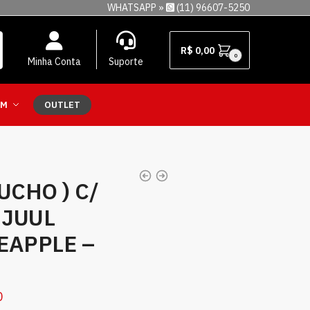
WHATSAPP »
(11) 96607-5250
R$
0,00
0
Minha Conta
Suporte
EM
OUTLET
UCHO ) C/
 JUUL
EAPPLE –
0