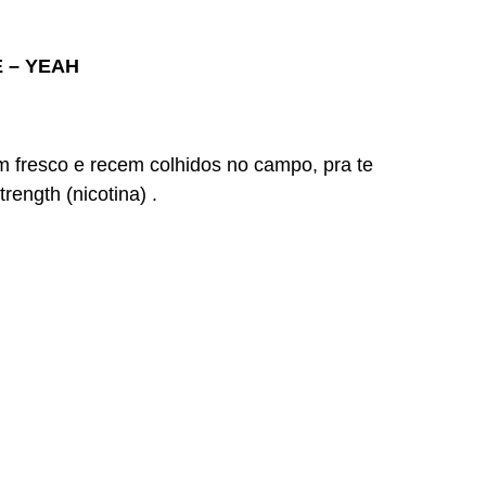
E – YEAH
 fresco e recem colhidos no campo, pra te
ength (nicotina) .