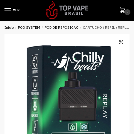
MENU
0
Início
/
POD SYSTEM
/
POD DE REPOSIÇÃO
/
CARTUCHO ( REFIL ) REPLAY 10K PUFFS – FRESH MINT – CHILLY BEATS