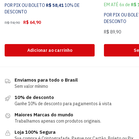
EM ATÉ 6x de
R$
1
POR PIX OU BOLETO
R$
58,41
10% DE
DESCONTO
POR PIX OU BOL
DESCONTO
R$
64,90
R$
74,90
R$
89,90
Adicionar ao carrinho
Se
Enviamos para todo o Brasil
Sem valor mínimo
10% de desconto
Ganhe 10% de desconto para pagamentos á vista
Maiores Marcas do mundo
Trabalhamos apenas com produtos originais.
Loja 100% Segura
Sua compra é Criptografada. Pague por Cartão, Boleto ou Pix.