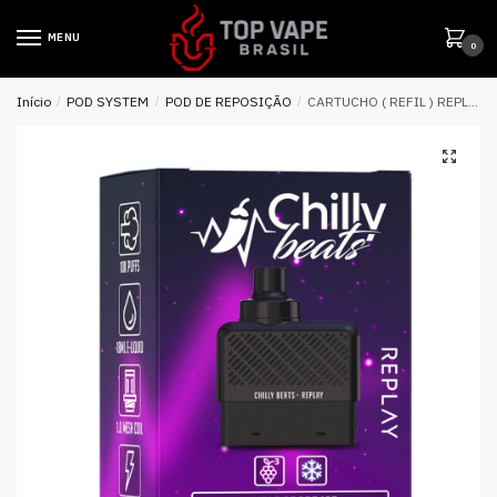
MENU
0
Início
/
POD SYSTEM
/
POD DE REPOSIÇÃO
/
CARTUCHO ( REFIL ) REPLAY 10K PUFFS – TRIPLE GRAPE ICE – CHILLY BEATS