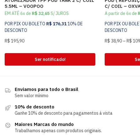
ATOMIZADOR TPP POD TANK 2 C/ COIL
POD ( REPOSIÇ
5.5ML – VOOPOO
C/ COIL – OXV
EM ATÉ 6x de
R$
32,65
S/ JUROS
A partir de 6x de
POR PIX OU BOLETO
R$
176,31
10% DE
POR PIX OU BOL
DESCONTO
DESCONTO
R$
195,90
R$
38,90
–
R$
109
Ser notificado!
Se
Enviamos para todo o Brasil
Sem valor mínimo
10% de desconto
Ganhe 10% de desconto para pagamentos á vista
Maiores Marcas do mundo
Trabalhamos apenas com produtos originais.