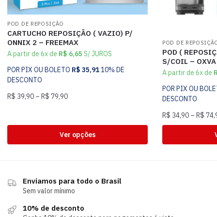
POD DE REPOSIÇÃO
CARTUCHO REPOSIÇÃO ( VAZIO) P/
ONNIX 2 – FREEMAX
POD DE REPOSIÇÃ
POD ( REPOSIÇ
A partir de 6x de
R$
6,65
S/ JUROS
S/COIL – OXVA
POR PIX OU BOLETO
R$
35,91
10% DE
A partir de 6x de
DESCONTO
POR PIX OU BOL
R$
39,90
–
R$
79,90
DESCONTO
R$
34,90
–
R$
74,
Ver opções
Enviamos para todo o Brasil
Sem valor mínimo
10% de desconto