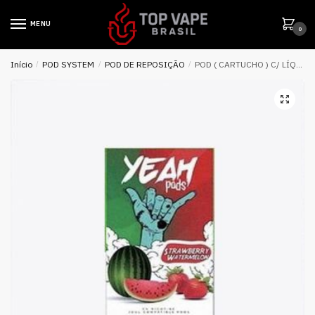
MENU
0
Início
/
POD SYSTEM
/
POD DE REPOSIÇÃO
/
POD ( CARTUCHO ) C/ LÍQUIDO P/ JUUL STRAWBERRY WATERMELON – YEAH