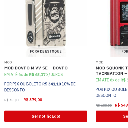
FORA DE ESTOQUE
FOR
MOD
MOD
MOD DOVPO M VV SE – DOVPO
MOD SQUONK T
TVCREATION –
EM ATÉ 6x de
R$
63,17
S/ JUROS
EM ATÉ 6x de
R$
9
POR PIX OU BOLETO
R$
341,10
10% DE
POR PIX OU BOL
DESCONTO
DESCONTO
R$
379,00
R$
450,00
R$
549
R$
600,00
Ser notificado!
Se