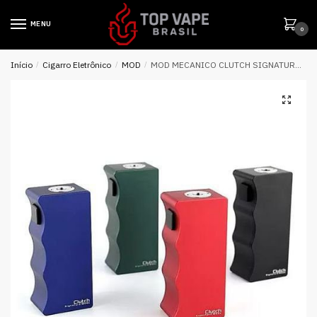
MENU
0
Início
/
Cigarro Eletrônico
/
MOD
/
MOD MECANICO CLUTCH SIGNATURE MODS MIKEVAPES – DOVPO