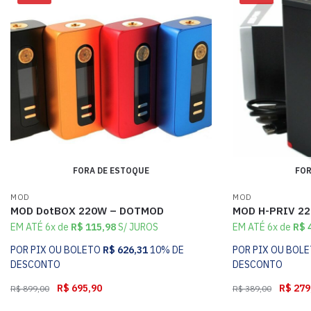
FORA DE ESTOQUE
FOR
MOD
MOD
MOD DotBOX 220W – DOTMOD
MOD H-PRIV 2
EM ATÉ 6x de
R$
115,98
S/ JUROS
EM ATÉ 6x de
R$
4
POR PIX OU BOLETO
R$
626,31
10% DE
POR PIX OU BOL
DESCONTO
DESCONTO
R$
695,90
R$
279
R$
899,00
R$
389,00