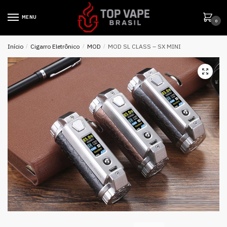
MENU
0
Início
/
Cigarro Eletrônico
/
MOD
/
MOD SL CLASS – SX MINI