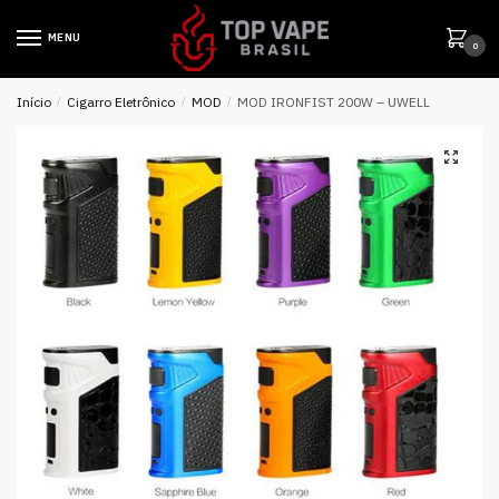
MENU
0
Início
/
Cigarro Eletrônico
/
MOD
/
MOD IRONFIST 200W – UWELL