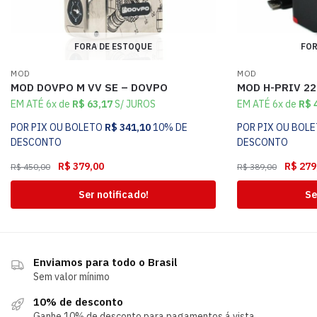
FORA DE ESTOQUE
FOR
MOD
MOD
MOD DOVPO M VV SE – DOVPO
MOD H-PRIV 2
EM ATÉ 6x de
R$
63,17
S/ JUROS
EM ATÉ 6x de
R$
4
POR PIX OU BOLETO
R$
341,10
10% DE
POR PIX OU BOL
DESCONTO
DESCONTO
R$
379,00
R$
279
R$
450,00
R$
389,00
Ser notificado!
Se
Enviamos para todo o Brasil
Sem valor mínimo
10% de desconto
Ganhe 10% de desconto para pagamentos á vista