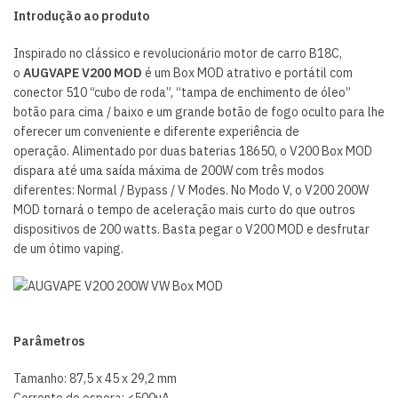
Introdução ao produto
Inspirado no clássico e revolucionário motor de carro B18C,
o
AUGVAPE V200 MOD
é um Box MOD atrativo e portátil com
conector 510 “cubo de roda”, “tampa de enchimento de óleo”
botão para cima / baixo e um grande botão de fogo oculto para lhe
oferecer um conveniente e diferente experiência de
operação.
Alimentado por duas baterias 18650, o V200 Box MOD
dispara até uma saída máxima de 200W com três modos
diferentes: Normal / Bypass / V Modes.
No Modo V, o V200 200W
MOD tornará o tempo de aceleração mais curto do que outros
dispositivos de 200 watts.
Basta pegar o V200 MOD e desfrutar
de um ótimo vaping.
Parâmetros
Tamanho: 87,5 x 45 x 29,2 mm
Corrente de espera: <500μA