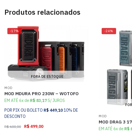
Produtos relacionados
-17%
-24%
FORA DE ESTOQUE
MOD
MOD MDURA PRO 230W – WOTOFO
EM ATÉ 6x de
R$
83,17
S/ JUROS
FOR
POR PIX OU BOLETO
R$
449,10
10% DE
DESCONTO
MOD
MOD DRAG 3 1
R$
499,00
R$
600,00
EM ATÉ 6x de
R$
6