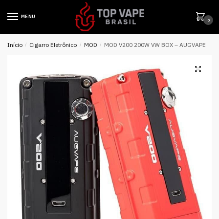
MENU
0
Início
/
Cigarro Eletrônico
/
MOD
/
MOD V200 200W VW BOX – AUGVAPE