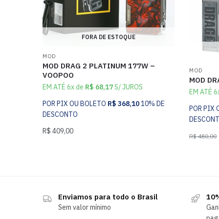
FORA DE ESTOQUE
MOD
MOD DRAG 2 PLATINUM 177W –
MOD
VOOPOO
MOD DR
EM ATÉ 6x de
R$
68,17
S/ JUROS
EM ATÉ 6
POR PIX OU BOLETO
R$
368,10
10% DE
POR PIX
DESCONTO
DESCON
R$
409,00
R$
480,00
Enviamos para todo o Brasil
10%
Sem valor mínimo
Gan
pag