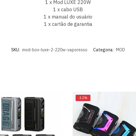
1 x Mod LUXE 220W
1 x cabo USB
1 x manual do usuário
1 x cartão de garantia
SKU:
mod-box-luxe-2-220w-vaporesso
Categoria:
MOD
-12%