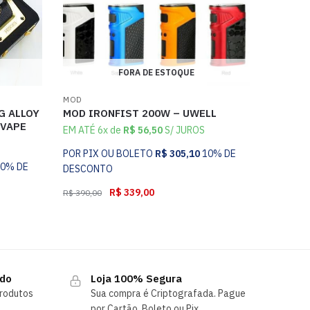
FORA DE ESTOQUE
MOD
G ALLOY
MOD IRONFIST 200W – UWELL
 VAPE
EM ATÉ 6x de
R$
56,50
S/ JUROS
POR PIX OU BOLETO
R$
305,10
10% DE
10% DE
DESCONTO
R$
339,00
R$
390,00
ndo
Loja 100% Segura
rodutos
Sua compra é Criptografada. Pague
por Cartão, Boleto ou Pix.