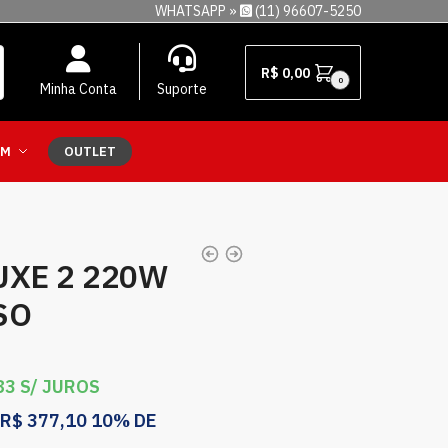
WHATSAPP »
(11) 96607-5250
R$
0,00
0
Minha Conta
Suporte
EM
OUTLET
UXE 2 220W
SO
83
S/ JUROS
R$
377,10
10% DE