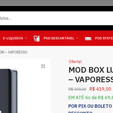
E-LIQUIDOS
POD DESCARTÁVEL
POD SYST
20W – VAPORESSO
Oferta!
MOD BOX L
– VAPORES
R$
419,00
R$
500,00
EM ATÉ 6x de
R$
69,
POR PIX OU BOLETO