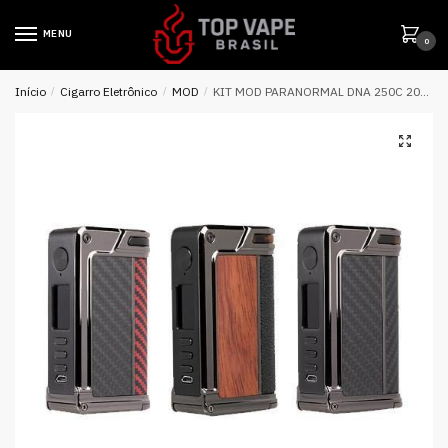
MENU
0
Início
/
Cigarro Eletrônico
/
MOD
/
KIT MOD PARANORMAL DNA 250C 200W – LOST VAPE