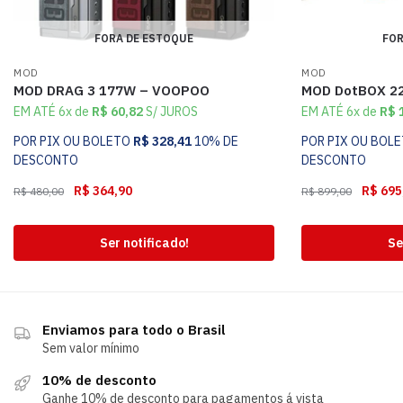
FORA DE ESTOQUE
FOR
MOD
MOD
MOD DRAG 3 177W – VOOPOO
MOD DotBOX 2
EM ATÉ 6x de
R$
60,82
S/ JUROS
EM ATÉ 6x de
R$
1
POR PIX OU BOLETO
R$
328,41
10% DE
POR PIX OU BOL
DESCONTO
DESCONTO
R$
364,90
R$
695
R$
480,00
R$
899,00
Ser notificado!
Se
Enviamos para todo o Brasil
Sem valor mínimo
10% de desconto
Ganhe 10% de desconto para pagamentos á vista