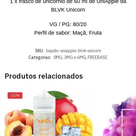
1 x frasco de unicórnio de 60 ml de UniApple da
BLVK Unicorn
VG / PG: 80/20
Perfil de sabor: Maçã, Fruta
SKU:
liquido-uniapple-blvk-unicorn
Categorias:
0MG, 3MG e 6MG
,
FREEBASE
Produtos relacionados
-21%