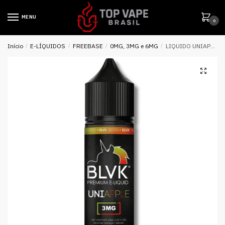
MENU
0
Início
/
E-LÍQUIDOS
/
FREEBASE
/
0MG, 3MG e 6MG
/
LIQUIDO UNIAPPLE ( DOUBLE APPLE ) – BLVK UNICORN