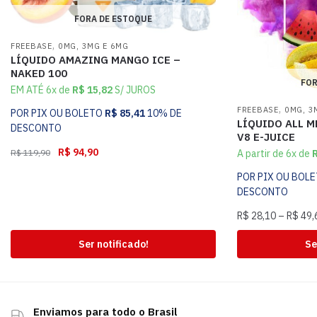
FORA DE ESTOQUE
,
FREEBASE
0MG, 3MG E 6MG
LÍQUIDO AMAZING MANGO ICE –
NAKED 100
FOR
EM ATÉ 6x de
R$
15,82
S/ JUROS
,
FREEBASE
0MG, 3
POR PIX OU BOLETO
R$
85,41
10% DE
LÍQUIDO ALL M
DESCONTO
V8 E-JUICE
R$
94,90
A partir de 6x de
R$
119,90
POR PIX OU BOL
DESCONTO
R$
28,10
–
R$
49,
Ser notificado!
Se
Enviamos para todo o Brasil