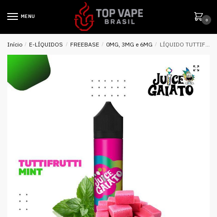
MENU
0
Início
/
E-LÍQUIDOS
/
FREEBASE
/
0MG, 3MG e 6MG
/
LÍQUIDO TUTTIFRUTTI MINT – JUICE GAIATO