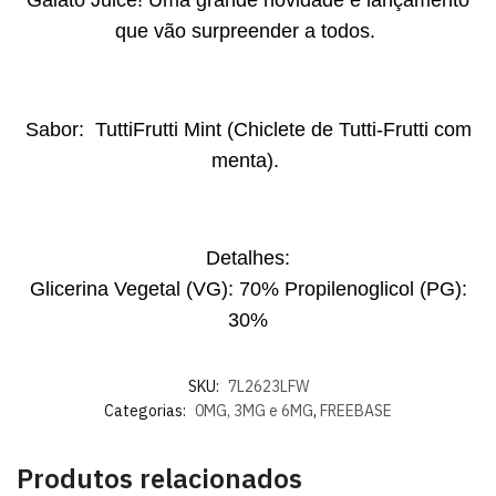
Gaiato Juice! Uma grande novidade e lançamento
que vão surpreender a todos.
Sabor: TuttiFrutti Mint (Chiclete de Tutti-Frutti com
menta).
Detalhes:
Glicerina Vegetal (VG): 70% Propilenoglicol (PG):
30%
SKU:
7L2623LFW
Categorias:
0MG, 3MG e 6MG
,
FREEBASE
Produtos relacionados