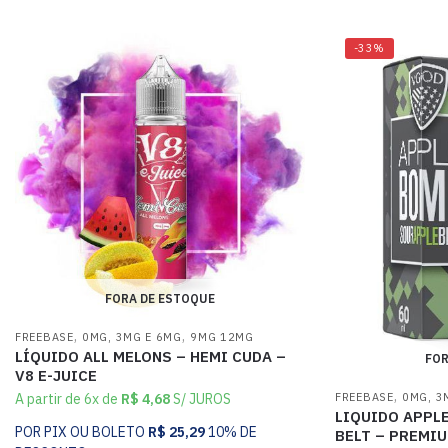
-33%
FORA DE ESTOQUE
,
,
FREEBASE
0MG, 3MG E 6MG
9MG 12MG
LÍQUIDO ALL MELONS – HEMI CUDA –
FOR
V8 E-JUICE
,
FREEBASE
0MG, 3
A partir de 6x de
R$
4,68
S/ JUROS
LIQUIDO APPL
POR PIX OU BOLETO
R$
25,29
10% DE
BELT – PREMI