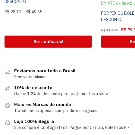
DESCONTO
EM ATÉ 6x de
R$
1
R$
28,10
–
R$
49,65
POR PIX OU BOL
DESCONTO
R$
79,
R$
119,90
Ser notificado!
Se
Enviamos para todo o Brasil
Sem valor mínimo
10% de desconto
Ganhe 10% de desconto para pagamentos á vista
Maiores Marcas do mundo
Trabalhamos apenas com produtos originais.
Loja 100% Segura
Sua compra é Criptografada. Pague por Cartão, Boleto ou Pix.