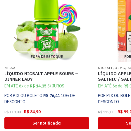
FORA DE ESTOQUE
FOR
,
,
NICSALT
NICSALT
30MG
5
LÍQUIDO NICSALT APPLE SOURS –
LÍQUIDO APPLE
DINNER LADY
SALTNIC / SAL
EM ATÉ 6x de
R$
14,15
S/ JUROS
EM ATÉ 6x de
R$
1
POR PIX OU BOLETO
R$
76,41
10% DE
POR PIX OU BOL
DESCONTO
DESCONTO
R$
84,90
R$
99,
R$
119,00
R$
119,00
Ser notificado!
Se