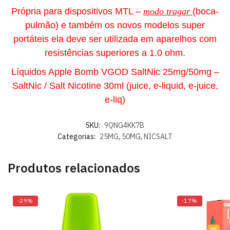
Própria para dispositivos MTL –
modo tragar
(boca-
pulmão) e também os novos modelos super
portáteis ela deve ser utilizada em aparelhos com
resistências superiores a 1.0 ohm.
Líquidos Apple Bomb VGOD SaltNic 25mg/50mg –
SaltNic / Salt Nicotine 30ml (juice, e-liquid, e-juice,
e-liq)
SKU:
9QNG4KK7B
Categorias:
25MG
,
50MG
,
NICSALT
Produtos relacionados
-29%
-17%