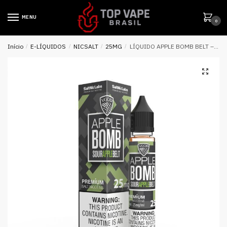
MENU
0
Início
/
E-LÍQUIDOS
/
NICSALT
/
25MG
/
LÍQUIDO APPLE BOMB BELT – SALTNIC / SALT NICOTINE – VGOD