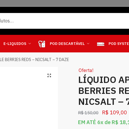
E-LIQUIDOS
POD DESCARTÁVEL
POD SYST
LE BERRIES REDS – NICSALT – 7 DAZE
Oferta!
LÍQUIDO A
BERRIES RE
NICSALT – 
R$
109,00
R$
150,00
EM ATÉ 6x de
R$
18,