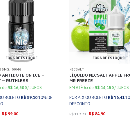
FORA DE ESTOQUE
FORA DE ESTOQUE
,
35MG
50MG
NICSALT
 ANTIDOTE ON ICE –
LÍQUIDO NICSALT APPLE FR
T – RUTHLESS
MR FREEZE
x de
R$
16,50
S/ JUROS
EM ATÉ 6x de
R$
14,15
S/ JUROS
 OU BOLETO
R$
89,10
10% DE
POR PIX OU BOLETO
R$
76,41
1
TO
DESCONTO
R$
99,00
R$
84,90
R$
119,90