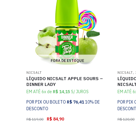
FORA DE ESTOQUE
,
NICSALT
NICSALT
LÍQUIDO NICSALT APPLE SOURS –
LÍQUIDO
DINNER LADY
NICSAL
EM ATÉ 6x de
R$
14,15
S/ JUROS
EM ATÉ 6
POR PIX OU BOLETO
R$
76,41
10% DE
POR PIX
DESCONTO
DESCON
R$
84,90
R$
119,00
R$
120,00