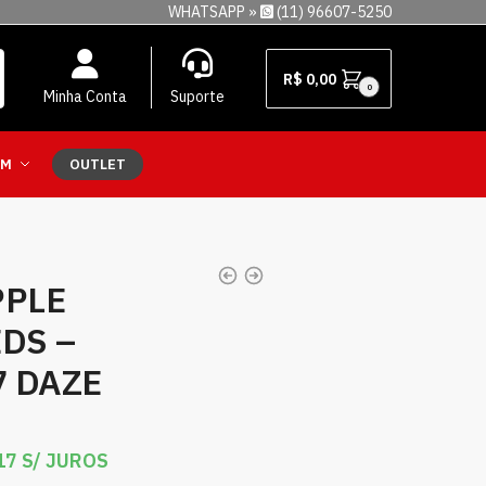
WHATSAPP »
(11) 96607-5250
R$
0,00
0
Minha Conta
Suporte
EM
OUTLET
PPLE
DS –
7 DAZE
17
S/ JUROS