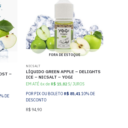
FORA DE ESTOQUE
NICSALT
LÍQUIDO GREEN APPLE – DELIGHTS
OST –
ICE – NICSALT – YOGI
EM ATÉ 6x de
R$
15,82
S/ JUROS
POR PIX OU BOLETO
R$
85,41
10% DE
0% DE
DESCONTO
R$
94,90