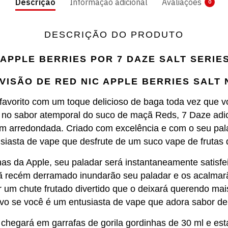
Descrição
Informação adicional
Avaliações
0
DESCRIÇÃO DO PRODUTO
APPLE BERRIES POR 7 DAZE SALT SERIE
VISÃO DE RED NIC APPLE BERRIES SALT 
avorito com um toque delicioso de baga toda vez que 
 no sabor atemporal do suco de maçã Reds, 7 Daze adi
em arredondada.
Criado com excelência e com o seu pal
siasta de vape que desfrute de um suco vape de frutas
lhas da Apple, seu paladar será instantaneamente satisf
çã recém derramado inundarão seu paladar e os acalmar
 um chute frutado divertido que o deixará querendo mai
tivo se você é um entusiasta de vape que adora sabor de 
chegará em garrafas de gorila gordinhas de 30 ml e esta