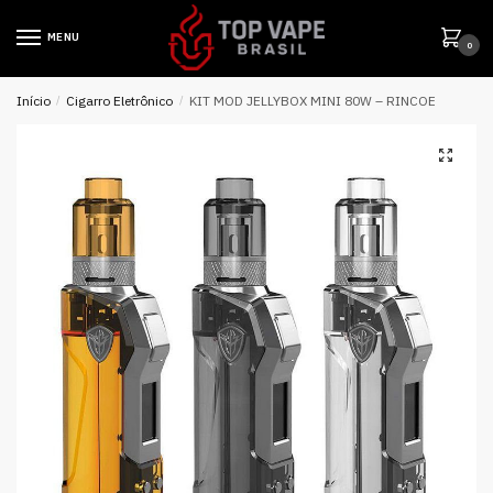
MENU
0
Início
/
Cigarro Eletrônico
/
KIT MOD JELLYBOX MINI 80W – RINCOE