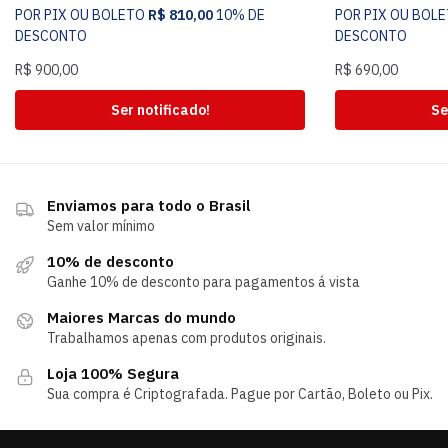
POR PIX OU BOLETO
R$
810,00
10% DE
POR PIX OU BOL
DESCONTO
DESCONTO
R$
900,00
R$
690,00
Ser notificado!
Se
Enviamos para todo o Brasil
Sem valor mínimo
10% de desconto
Ganhe 10% de desconto para pagamentos á vista
Maiores Marcas do mundo
Trabalhamos apenas com produtos originais.
Loja 100% Segura
Sua compra é Criptografada. Pague por Cartão, Boleto ou Pix.