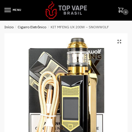
MENU
0
Início
/
Cigarro Eletrônico
/
KIT MFENG UX 200W – SNOWWOLF