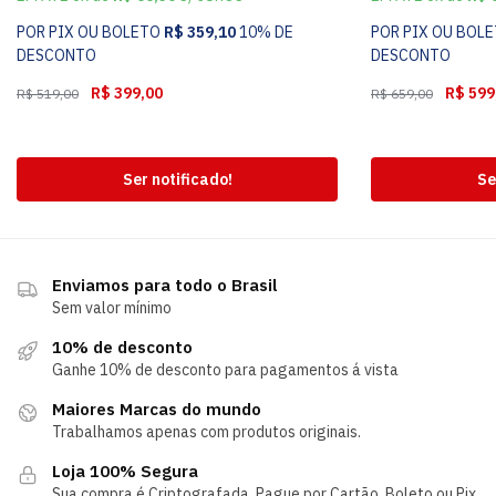
POR PIX OU BOLETO
R$
359,10
10% DE
POR PIX OU BOL
DESCONTO
DESCONTO
R$
399,00
R$
599
R$
519,00
R$
659,00
Ser notificado!
Se
Enviamos para todo o Brasil
Sem valor mínimo
10% de desconto
Ganhe 10% de desconto para pagamentos á vista
Maiores Marcas do mundo
Trabalhamos apenas com produtos originais.
Loja 100% Segura
Sua compra é Criptografada. Pague por Cartão, Boleto ou Pix.