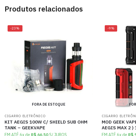
Produtos relacionados
-23%
-9%
FORA DE ESTOQUE
FOR
CIGARRO ELETRÔNICO
CIGARRO ELETRÔ
KIT AEGIS 100W C/ SHIELD SUB OHM
MOD GEEK VAPE
TANK – GEEKVAPE
AEGIS MAX 2 )
EM ATÉ 6x de
R$
66,50
S/ JUROS
EM ATÉ 6x de
R$
9