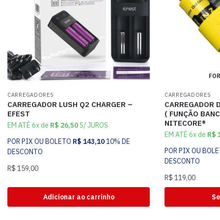
FOR
CARREGADORES
CARREGADORES
CARREGADOR LUSH Q2 CHARGER –
CARREGADOR D
EFEST
( FUNÇÃO BANC
NITECORE®
EM ATÉ 6x de
R$
26,50
S/ JUROS
EM ATÉ 6x de
R$
1
POR PIX OU BOLETO
R$
143,10
10% DE
POR PIX OU BOL
DESCONTO
DESCONTO
R$
159,00
R$
119,00
Adicionar ao carrinho
Se