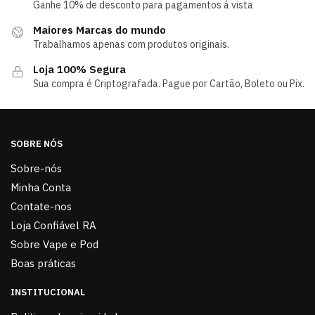
Ganhe 10% de desconto para pagamentos á vista
Maiores Marcas do mundo
Trabalhamos apenas com produtos originais.
Loja 100% Segura
Sua compra é Criptografada. Pague por Cartão, Boleto ou Pix.
SOBRE NÓS
Sobre-nós
Minha Conta
Contate-nos
Loja Confiável RA
Sobre Vape e Pod
Boas práticas
INSTITUCIONAL