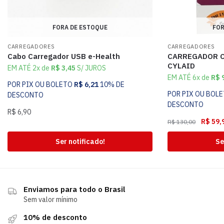
FORA DE ESTOQUE
FOR
CARREGADORES
CARREGADORES
Cabo Carregador USB e-Health
CARREGADOR C
CYLAID
EM ATÉ 2x de
R$
3,45
S/ JUROS
EM ATÉ 6x de
R$
9
POR PIX OU BOLETO
R$
6,21
10% DE
POR PIX OU BOL
DESCONTO
DESCONTO
R$
6,90
R$
59,
R$
130,00
Ser notificado!
Se
Enviamos para todo o Brasil
Sem valor mínimo
10% de desconto