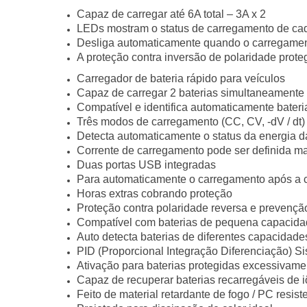
Capaz de carregar até 6A total – 3A x 2
LEDs mostram o status de carregamento de cad
Desliga automaticamente quando o carregament
A proteção contra inversão de polaridade proteg
Carregador de bateria rápido para veículos
Capaz de carregar 2 baterias simultaneamente
Compatível e identifica automaticamente bateri
Três modos de carregamento (CC, CV, -dV / dt)
Detecta automaticamente o status da energia d
Corrente de carregamento pode ser definida m
Duas portas USB integradas
Para automaticamente o carregamento após a 
Horas extras cobrando proteção
Proteção contra polaridade reversa e prevenção 
Compatível com baterias de pequena capacid
Auto detecta baterias de diferentes capacidad
PID (Proporcional Integração Diferenciação) S
Ativação para baterias protegidas excessivam
Capaz de recuperar baterias recarregáveis ​​de iõ
Feito de material retardante de fogo / PC resis