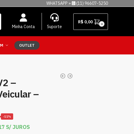
WHATSAPP »
(11) 96607-5250
R$
0,00
0
Minha Conta
Suporte
EM
OUTLET
V2 –
eicular –
-11%
17
S/ JUROS