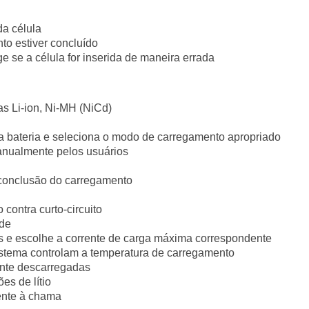
a célula
o estiver concluído
e se a célula for inserida de maneira errada
as Li-ion, Ni-MH (NiCd)
a bateria e seleciona o modo de carregamento apropriado
anualmente pelos usuários
conclusão do carregamento
contra curto-circuito
ade
es e escolhe a corrente de carga máxima correspondente
istema controlam a temperatura de carregamento
ente descarregadas
es de lítio
tente à chama