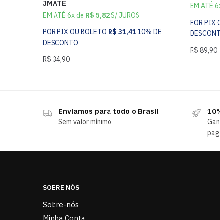
JMATE
EM ATÉ 6
EM ATÉ 6x de
R$
5,82
S/ JUROS
POR PIX
POR PIX OU BOLETO
R$
31,41
10% DE
DESCON
DESCONTO
R$
89,90
R$
34,90
Enviamos para todo o Brasil
10%
Sem valor mínimo
Gan
pag
SOBRE NÓS
Sobre-nós
Minha Conta