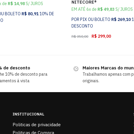
NITECORE®
x de
R$
14,98
S/ JUROS
EM ATÉ 6x de
R$
49,83
S/ JUROS
 OU BOLETO
R$
80,91
10% DE
POR PIX OU BOLETO
R$
269,10
TO
DESCONTO
R$
299,00
R$
350,00
 de desconto
Maiores Marcas do mu
he 10% de desconto para
Trabalhamos apenas com p
amentos á vista
originais.
INSTITUCIONAL
Politicas de privacidade
Politicas de Compra