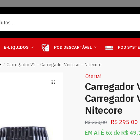
E-LIQUIDOS
POD DESCARTÁVEL
POD SYST
S
Carregador V2 – Carregador Veicular – Nitecore
/
Oferta!
Carregador 
Carregador V
Nitecore
R$
295,00
R$
330,00
EM ATÉ 6x de
R$
49,