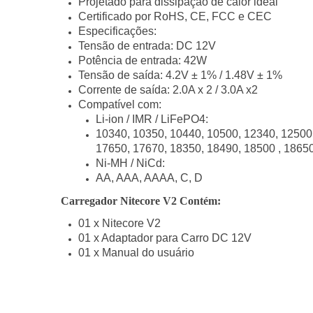
Projetado para dissipação de calor ideal
Certificado por RoHS, CE, FCC e CEC
Especificações:
Tensão de entrada: DC 12V
Potência de entrada: 42W
Tensão de saída: 4.2V ± 1% / 1.48V ± 1%
Corrente de saída: 2.0A x 2 / 3.0A x2
Compatível com:
Li-ion / IMR / LiFePO4:
10340, 10350, 10440, 10500, 12340, 12500
17650, 17670, 18350, 18490, 18500 , 1865
Ni-MH / NiCd:
AA, AAA, AAAA, C, D
Carregador Nitecore V2 Contém:
01 x Nitecore V2
01 x Adaptador para Carro DC 12V
01 x Manual do usuário