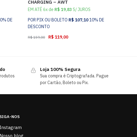
CHARGING – AWT
EM ATÉ 6x de
R$
19,83
S/ JUROS
10% DE
POR PIX OU BOLETO
R$
107,10
10% DE
DESCONTO
R$
119,00
R$
159,00
ndo
Loja 100% Segura
rodutos
Sua compra é Criptografada. Pague
por Cartão, Boleto ou Pix.
SIGA-NOS
Instagram
Nosso blog