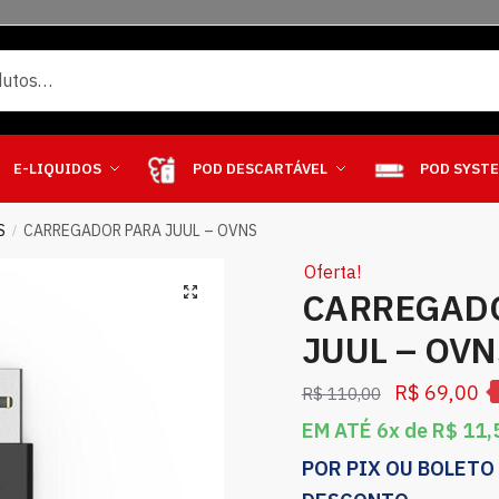
E-LIQUIDOS
POD DESCARTÁVEL
POD SYST
S
CARREGADOR PARA JUUL – OVNS
/
Oferta!
CARREGAD
JUUL – OVN
R$
69,00
R$
110,00
EM ATÉ 6x de
R$
11,
POR PIX OU BOLETO