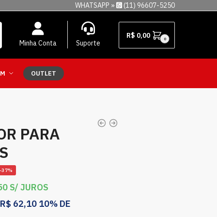
WHATSAPP »
(11) 96607-5250
R$
0,00
0
Minha Conta
Suporte
EM
OUTLET
OR PARA
S
-37%
50
S/ JUROS
R$
62,10
10% DE