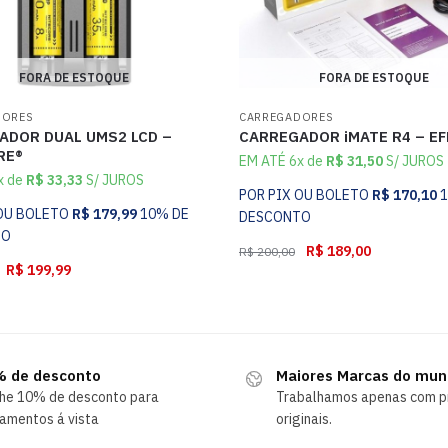
FORA DE ESTOQUE
FORA DE ESTOQUE
DORES
CARREGADORES
ADOR DUAL UMS2 LCD –
CARREGADOR iMATE R4 – E
RE®
EM ATÉ 6x de
R$
31,50
S/ JUROS
x de
R$
33,33
S/ JUROS
POR PIX OU BOLETO
R$
170,10
 OU BOLETO
R$
179,99
10% DE
DESCONTO
TO
R$
189,00
R$
200,00
R$
199,99
 de desconto
Maiores Marcas do mu
he 10% de desconto para
Trabalhamos apenas com p
amentos á vista
originais.