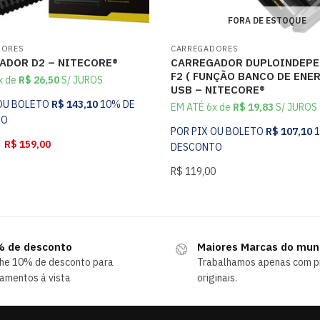
FORA DE ESTOQUE
DORES
CARREGADORES
ADOR D2 – NITECORE®
CARREGADOR DUPLOINDEPE
F2 ( FUNÇÃO BANCO DE ENER
x de
R$
26,50
S/ JUROS
USB – NITECORE®
 OU BOLETO
R$
143,10
10% DE
EM ATÉ 6x de
R$
19,83
S/ JUROS
TO
POR PIX OU BOLETO
R$
107,10
R$
159,00
DESCONTO
R$
119,00
 de desconto
Maiores Marcas do mu
he 10% de desconto para
Trabalhamos apenas com p
amentos á vista
originais.