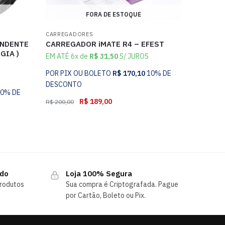
FORA DE ESTOQUE
CARREGADORES
NDENTE
CARREGADOR iMATE R4 – EFEST
GIA )
EM ATÉ 6x de
R$
31,50
S/ JUROS
POR PIX OU BOLETO
R$
170,10
10% DE
DESCONTO
10% DE
R$
189,00
R$
200,00
ndo
Loja 100% Segura
rodutos
Sua compra é Criptografada. Pague
por Cartão, Boleto ou Pix.