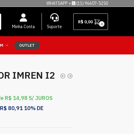
WHATSAPP »
(11) 96607-5250
R$
0,00
0
Minha Conta
Suporte
EM
OUTLET
R IMREN I2
de
R$
14,98
S/ JUROS
R$
80,91
10% DE