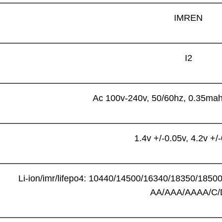
IMREN
I2
Ac 100v-240v, 50/60hz, 0.35mah
1.4v +/-0.05v, 4.2v +/
Li-ion/imr/lifepo4: 10440/14500/16340/18350/185
AA/AAA/AAAA/C/