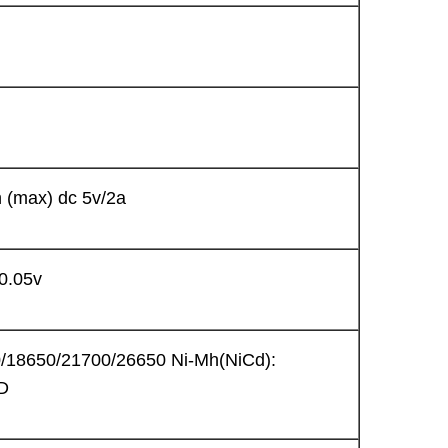
 (max) dc 5v/2a
-0.05v
00/18650/21700/26650 Ni-Mh(NiCd):
D