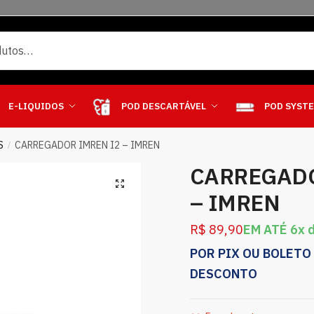
E-LIQUIDOS
POD DESCARTÁVEL
POD SYST
S
CARREGADOR IMREN I2 – IMREN
/
CARREGADO
– IMREN
R$
89,90
EM ATÉ 6x 
POR PIX OU BOLETO
DESCONTO