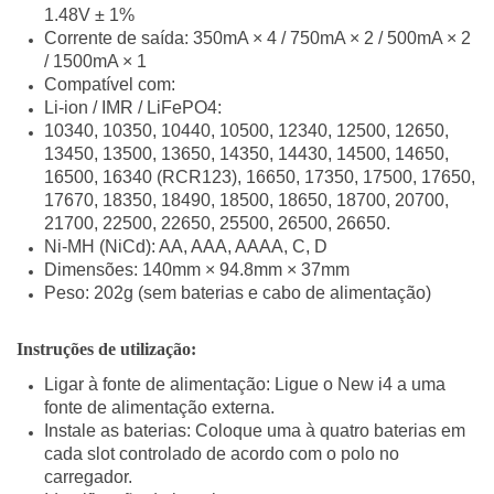
1.48V ± 1%
Corrente de saída: 35
0mA × 4 /
750mA × 2 / 50
0mA × 2
/
1500mA × 1
Compatível com:
Li-ion / IMR / LiFePO4:
10340, 10350, 10440, 10500, 12340, 12500, 12650,
13450, 13500, 13650, 14350, 14430, 14500, 14650,
16500, 16340 (RCR123), 16650, 17350, 17500, 17650,
17670, 18350, 18490, 18500, 18650, 18700, 20700,
21700, 22500, 22650, 25500, 26500, 26650.
Ni-MH (NiCd): AA, AAA, AAAA, C, D
Dimensões: 140mm × 94.8mm × 37mm
Peso: 202g (sem baterias e cabo de alimentação)
Instruções de utilização:
Ligar à fonte de alimentação: Ligue o New i4 a uma
fonte de alimentação externa.
Instale as baterias: Coloque uma à quatro baterias em
cada slot controlado de acordo com o polo no
carregador.