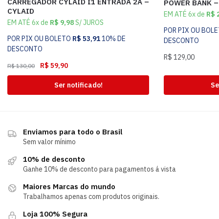
CARREGADOR CYLAID I1 ENTRADA 2A –
POWER BANK –
CYLAID
EM ATÉ 6x de
R$
2
EM ATÉ 6x de
R$
9,98
S/ JUROS
POR PIX OU BOL
POR PIX OU BOLETO
R$
53,91
10% DE
DESCONTO
DESCONTO
R$
129,00
R$
59,90
R$
130,00
Ser notificado!
Se
Enviamos para todo o Brasil
Sem valor mínimo
10% de desconto
Ganhe 10% de desconto para pagamentos á vista
Maiores Marcas do mundo
Trabalhamos apenas com produtos originais.
Loja 100% Segura