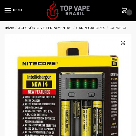
MENU
0
Início
/
ACESSÓRIOS E FERRAMENTAS
/
CARREGADORES
/
CARREGADOR NEW I4 – NITECORE®