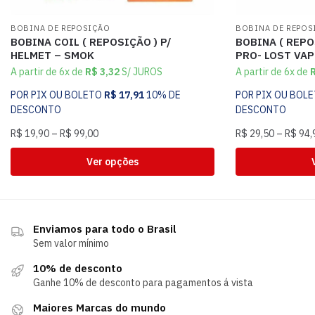
BOBINA DE REPOSIÇÃO
BOBINA DE REPOS
BOBINA COIL ( REPOSIÇÃO ) P/
BOBINA ( REPO
HELMET – SMOK
PRO- LOST VAP
A partir de 6x de
R$
3,32
S/ JUROS
A partir de 6x de
POR PIX OU BOLETO
R$
17,91
10% DE
POR PIX OU BOL
DESCONTO
DESCONTO
R$
19,90
–
R$
99,00
R$
29,50
–
R$
94,
Ver opções
Enviamos para todo o Brasil
Sem valor mínimo
10% de desconto
Ganhe 10% de desconto para pagamentos á vista
Maiores Marcas do mundo