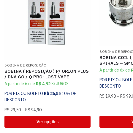
BOBINA DE REPOS
BOBINA COIL (
SPIRALS – SM
BOBINA DE REPOSIÇÃO
A partir de 6x de
BOBINA ( REPOSIÇÃO ) P/ ORION PLUS
/ DNA GO / Q PRO- LOST VAPE
POR PIX OU BOL
A partir de 6x de
R$
4,92
S/ JUROS
DESCONTO
POR PIX OU BOLETO
R$
26,55
10% DE
R$
19,90
–
R$
99,
DESCONTO
R$
29,50
–
R$
94,90
Ver opções