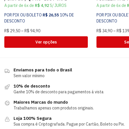
A partir de 6x de
R$
4,92
S/ JUROS
A partir de 6x de
POR PIX OU BOLETO
R$
26,55
10% DE
POR PIX OU BOL
DESCONTO
DESCONTO
R$
29,50
–
R$
94,90
R$
34,90
–
R$
139
Ver opções
Se
Enviamos para todo o Brasil
Sem valor mínimo
10% de desconto
Ganhe 10% de desconto para pagamentos á vista
Maiores Marcas do mundo
Trabalhamos apenas com produtos originais.
Loja 100% Segura
Sua compra é Criptografada. Pague por Cartão, Boleto ou Pix.