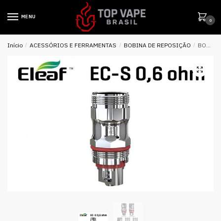
MENU
0
Início
/
ACESSÓRIOS E FERRAMENTAS
/
BOBINA DE REPOSIÇÃO
/
BOBINA ( REPOSIÇÃO ) EC SERIES COIL HEAD P/ MELO / STICK RIM – ELEAF