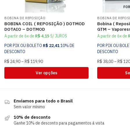
FOR
BOBINA DE REPOSIÇÃO
BOBINA DE REPOS
BOBINA COIL ( REPOSIÇÃO ) DOTMOD
Bobina ( Repos
DOTAIO – DOTMOD
GTM – Vapores
A partir de 6x de
R$
4,15
S/ JUROS
A partir de 6x de
POR PIX OU BOLETO
R$
22,41
10% DE
POR PIX OU BOL
DESCONTO
DESCONTO
R$
24,90
–
R$
119,90
R$
38,00
–
R$
120
Ver opções
Se
Enviamos para todo o Brasil
Sem valor mínimo
10% de desconto
Ganhe 10% de desconto para pagamentos á vista