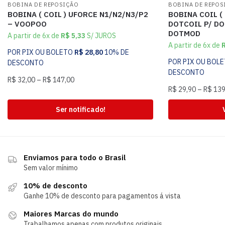
BOBINA DE REPOSIÇÃO
BOBINA DE REPOS
BOBINA ( COIL ) UFORCE N1/N2/N3/P2
BOBINA COIL (
– VOOPOO
DOTCOIL P/ DO
DOTMOD
A partir de 6x de
R$
5,33
S/ JUROS
A partir de 6x de
POR PIX OU BOLETO
R$
28,80
10% DE
POR PIX OU BOL
DESCONTO
DESCONTO
R$
32,00
–
R$
147,00
R$
29,90
–
R$
139
Ser notificado!
Enviamos para todo o Brasil
Sem valor mínimo
10% de desconto
Ganhe 10% de desconto para pagamentos á vista
Maiores Marcas do mundo
Trabalhamos apenas com produtos originais.