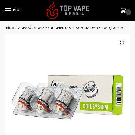
MENU
0
Início
/
ACESSÓRIOS E FERRAMENTAS
/
BOBINA DE REPOSIÇÃO
/
Bobina ( Reposição ) Ijoy X3-C1 Dual Coil