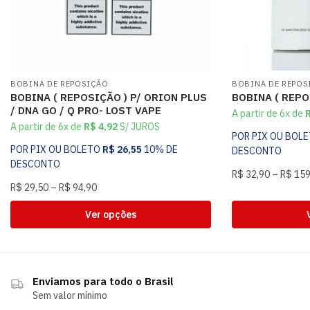
BOBINA DE REPOSIÇÃO
BOBINA DE REPOS
BOBINA ( REPOSIÇÃO ) P/ ORION PLUS
BOBINA ( REPO
/ DNA GO / Q PRO- LOST VAPE
A partir de 6x de
A partir de 6x de
R$
4,92
S/ JUROS
POR PIX OU BOL
POR PIX OU BOLETO
R$
26,55
10% DE
DESCONTO
DESCONTO
R$
32,90
–
R$
159
R$
29,50
–
R$
94,90
Ver opções
Enviamos para todo o Brasil
Sem valor mínimo