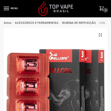
MENU
0
Início
/
ACESSÓRIOS E FERRAMENTAS
/
BOBINA DE REPOSIÇÃO
/
COIL REPOSIÇÃO HELLCOIL H7 SERIES – HELLVAPE