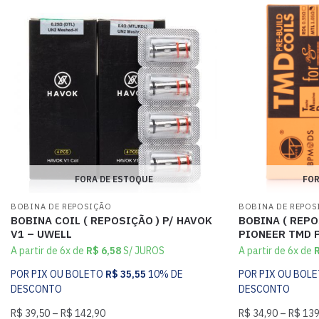
FORA DE ESTOQUE
FOR
BOBINA DE REPOSIÇÃO
BOBINA DE REPOS
BOBINA COIL ( REPOSIÇÃO ) P/ HAVOK
BOBINA ( REPO
V1 – UWELL
PIONEER TMD 
A partir de 6x de
R$
6,58
S/ JUROS
A partir de 6x de
POR PIX OU BOLETO
R$
35,55
10% DE
POR PIX OU BOL
DESCONTO
DESCONTO
R$
39,50
–
R$
142,90
R$
34,90
–
R$
139