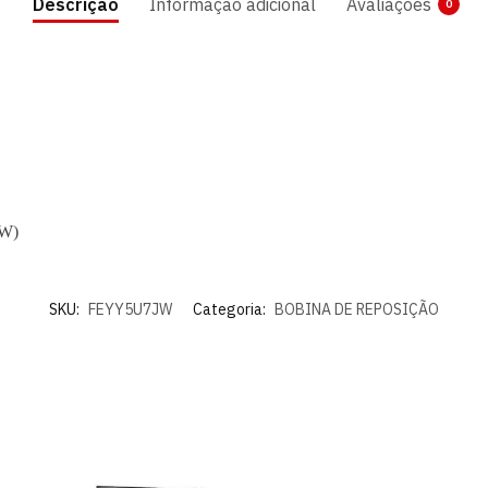
Descrição
Informação adicional
Avaliações
0
0W)
SKU:
FEYY5U7JW
Categoria:
BOBINA DE REPOSIÇÃO