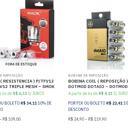
FORA DE ESTOQUE
E REPOSIÇÃO
BOBINA DE REPOSIÇÃO
( RESISTENCIA ) P/TFV12
BOBINA COIL ( REPOSIÇÃO )
V12 TRIPLE MESH – SMOK
DOTMOD DOTAIO – DOTMOD
de 6x de
R$
6,32
S/ JUROS
A partir de 6x de
R$
4,15
S/ JURO
 OU BOLETO
R$
34,11
10% DE
POR PIX OU BOLETO
R$
22,41
1
TO
DESCONTO
–
R$
109,00
R$
24,90
–
R$
119,90