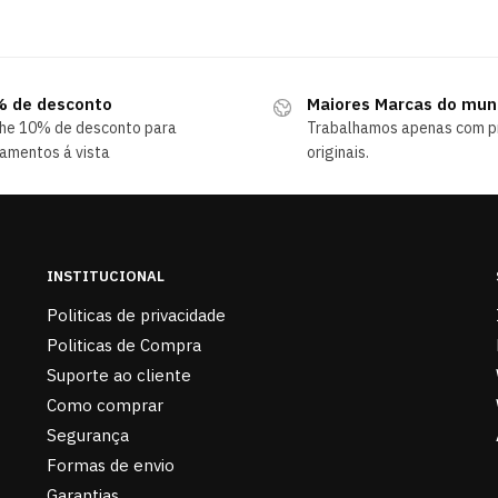
 de desconto
Maiores Marcas do mu
he 10% de desconto para
Trabalhamos apenas com p
amentos á vista
originais.
INSTITUCIONAL
Politicas de privacidade
Politicas de Compra
Suporte ao cliente
Como comprar
Segurança
Formas de envio
Garantias