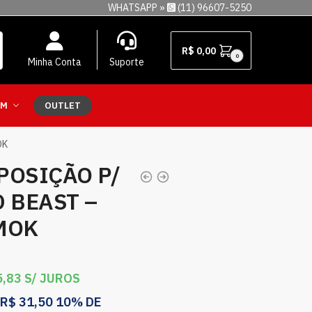
WHATSAPP »
(11) 96607-5250
R$
0,00
0
Minha Conta
Suporte
EM
OUTLET
OK
POSIÇÃO P/
 BEAST –
SMOK
,83
S/ JUROS
R$
31,50
10% DE