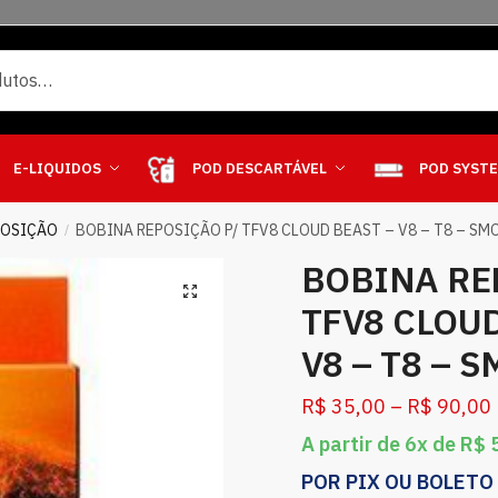
E-LIQUIDOS
POD DESCARTÁVEL
POD SYST
POSIÇÃO
BOBINA REPOSIÇÃO P/ TFV8 CLOUD BEAST – V8 – T8 – SM
/
BOBINA RE
TFV8 CLOUD
V8 – T8 – 
R$
35,00
–
R$
90,00
A partir de 6x de
R$
5
POR PIX OU BOLETO