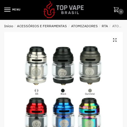
MENU
0
Início
/
ACESSÓRIOS E FERRAMENTAS
/
ATOMIZADORES
/
RTA
/
ATOMIZADOR TANK ZEUS X RTA 4.5ML – GEEK VAPE