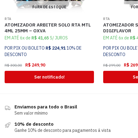
FORA DE ESTOQUE
FOR
RTA
RTA
ATOMIZADOR ARBITER SOLO RTA MTL
ATOMIZADOR S
4ML 25MM – OXVA
DIGIFLAVOR
EM ATÉ 6x de
R$
41,65
S/ JUROS
EM ATÉ 6x de
R$
4
POR PIX OU BOLETO
R$
224,91
10% DE
POR PIX OU BOL
DESCONTO
DESCONTO
R$
249,90
R$
269
R$
300,00
R$
299,00
Ser notificado!
Se
Enviamos para todo o Brasil
Sem valor mínimo
10% de desconto
Ganhe 10% de desconto para pagamentos á vista