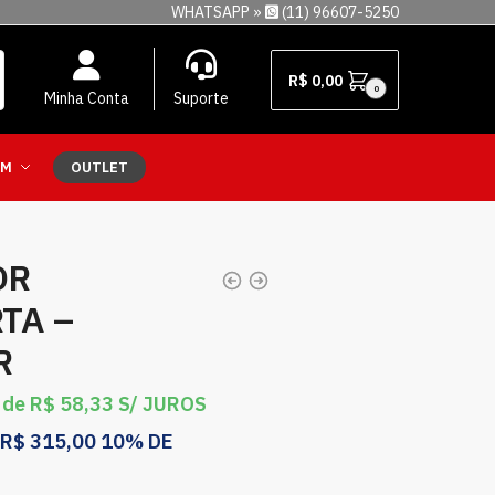
WHATSAPP »
(11) 96607-5250
R$
0,00
0
Minha Conta
Suporte
EM
OUTLET
OR
TA –
R
 de
R$
58,33
S/ JUROS
R$
315,00
10% DE