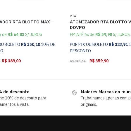
RTA
ADOR RTA BLOTTO MAX –
ATOMIZADOR RTA BLOTTO V
DOVPO
x de
R$
64,83
S/ JUROS
EM ATÉ 6x de
R$
59,98
S/ JUROS
 OU BOLETO
R$
350,10
10% DE
POR PIX OU BOLETO
R$
323,91
TO
DESCONTO
R$
389,00
R$
359,90
R$
389,90
 de desconto
Maiores Marcas do mu
he 10% de desconto para
Trabalhamos apenas com p
amentos á vista
originais.