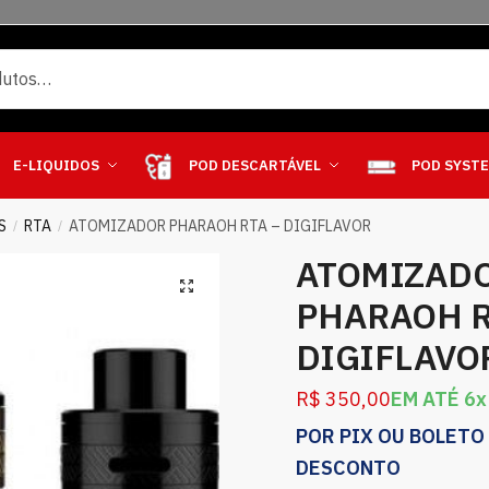
E-LIQUIDOS
POD DESCARTÁVEL
POD SYST
S
RTA
ATOMIZADOR PHARAOH RTA – DIGIFLAVOR
/
/
ATOMIZAD
PHARAOH R
DIGIFLAVO
R$
350,00
EM ATÉ 6x
POR PIX OU BOLETO
DESCONTO