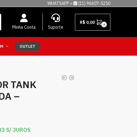
WHATSAPP »
(11) 96607-5250
R$
0,00
0
Minha Conta
Suporte
EM
OUTLET
OR TANK
DA –
83
S/ JUROS