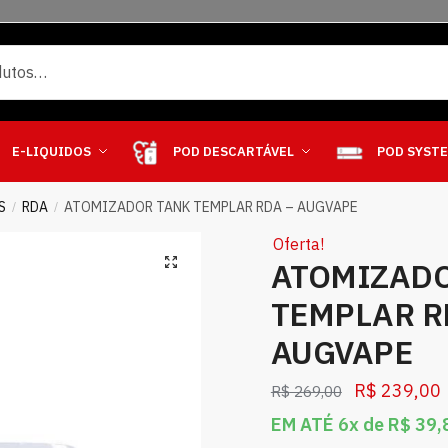
E-LIQUIDOS
POD DESCARTÁVEL
POD SYST
S
RDA
ATOMIZADOR TANK TEMPLAR RDA – AUGVAPE
/
/
Oferta!
ATOMIZAD
TEMPLAR R
AUGVAPE
R$
239,00
R$
269,00
EM ATÉ 6x de
R$
39,