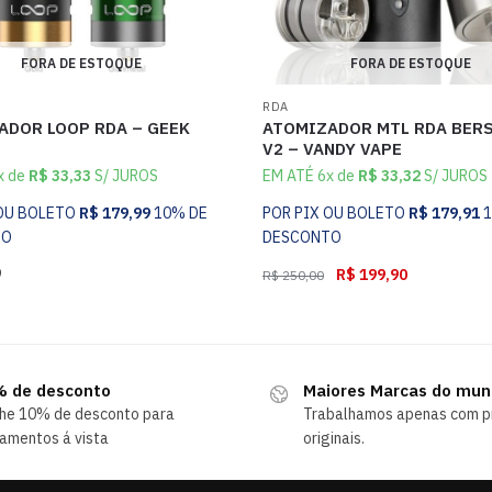
FORA DE ESTOQUE
FORA DE ESTOQUE
RDA
ADOR LOOP RDA – GEEK
ATOMIZADOR MTL RDA BER
V2 – VANDY VAPE
x de
R$
33,33
S/ JUROS
EM ATÉ 6x de
R$
33,32
S/ JUROS
 OU BOLETO
R$
179,99
10% DE
POR PIX OU BOLETO
R$
179,91
TO
DESCONTO
9
R$
199,90
R$
250,00
 de desconto
Maiores Marcas do mu
he 10% de desconto para
Trabalhamos apenas com p
amentos á vista
originais.