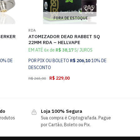
FORA DE ESTOQUE
RDA
SERKER
ATOMIZADOR DEAD RABBIT SQ
22MM RDA – HELLVAPE
EM ATÉ 6x de
R$
38,17
S/ JUROS
10% DE
POR PIX OU BOLETO
R$
206,10
10% DE
DESCONTO
R$
229,00
R$
265,00
ndo
Loja 100% Segura
rodutos
Sua compra é Criptografada. Pague
por Cartão, Boleto ou Pix.