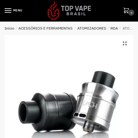
MENU
0
Início
/
ACESSÓRIOS E FERRAMENTAS
/
ATOMIZADORES
/
RDA
/
ATOMIZADOR LUSH PLUS RDA 24MM – WOTOFO