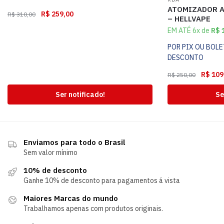
ATOMIZADOR A
R$
259,00
R$
310,00
– HELLVAPE
EM ATÉ 6x de
R$
1
POR PIX OU BOL
DESCONTO
R$
109
R$
250,00
Ser notificado!
Se
Enviamos para todo o Brasil
Sem valor mínimo
10% de desconto
Ganhe 10% de desconto para pagamentos á vista
Maiores Marcas do mundo
Trabalhamos apenas com produtos originais.