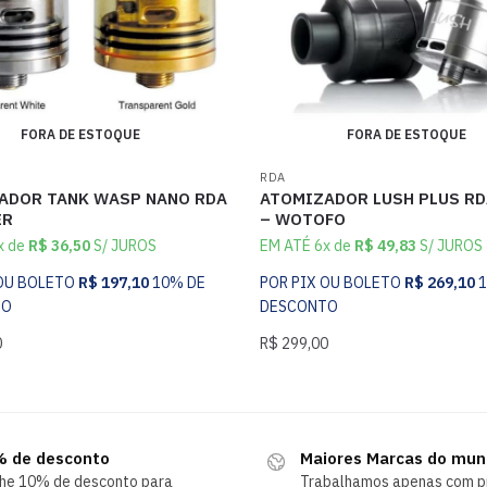
FORA DE ESTOQUE
FORA DE ESTOQUE
RDA
ADOR TANK WASP NANO RDA
ATOMIZADOR LUSH PLUS R
ER
– WOTOFO
x de
R$
36,50
S/ JUROS
EM ATÉ 6x de
R$
49,83
S/ JUROS
 OU BOLETO
R$
197,10
10% DE
POR PIX OU BOLETO
R$
269,10
TO
DESCONTO
0
R$
299,00
 de desconto
Maiores Marcas do mu
he 10% de desconto para
Trabalhamos apenas com p