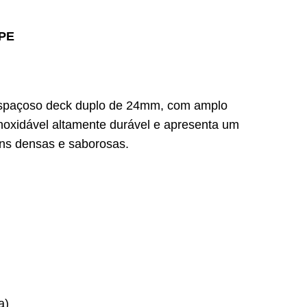
PE
espaçoso deck duplo de 24mm, com amplo
inoxidável altamente durável e apresenta um
ens densas e saborosas.
a)