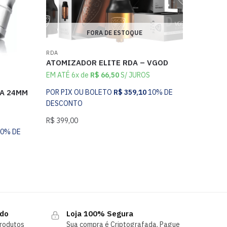
FORA DE ESTOQUE
RDA
ATOMIZADOR ELITE RDA – VGOD
EM ATÉ 6x de
R$
66,50
S/ JUROS
DA 24MM
POR PIX OU BOLETO
R$
359,10
10% DE
DESCONTO
R$
399,00
10% DE
ndo
Loja 100% Segura
rodutos
Sua compra é Criptografada. Pague