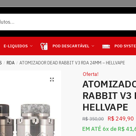
E-LIQUIDOS
POD DESCARTÁVEL
POD SYST
S
RDA
ATOMIZADOR DEAD RABBIT V3 RDA 24MM – HELLVAPE
/
/
Oferta!
ATOMIZAD
RABBIT V3
HELLVAPE
R$
249,90
R$
350,00
EM ATÉ 6x de
R$
41,