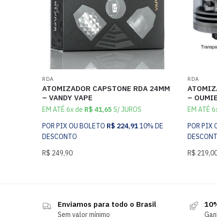
RDA
RDA
ATOMIZADOR CAPSTONE RDA 24MM
ATOMIZ
– VANDY VAPE
– OUMI
EM ATÉ 6x de
R$
41,65
S/ JUROS
EM ATÉ 6
POR PIX OU BOLETO
R$
224,91
10% DE
POR PIX
DESCONTO
DESCON
R$
249,90
R$
219,0
Enviamos para todo o Brasil
10%
Sem valor mínimo
Gan