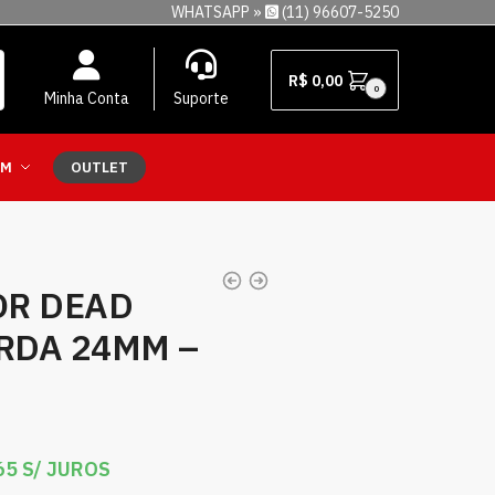
WHATSAPP »
(11) 96607-5250
R$
0,00
0
Minha Conta
Suporte
EM
OUTLET
OR DEAD
 RDA 24MM –
65
S/ JUROS