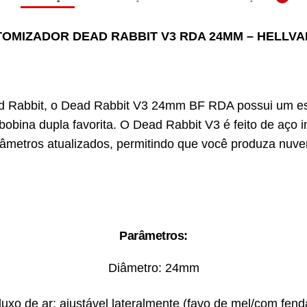
TOMIZADOR DEAD RABBIT V3 RDA 24MM – HELLVA
ead Rabbit, o Dead Rabbit V3 24mm BF RDA possui um 
obina dupla favorita. O Dead Rabbit V3 é feito de aço 
râmetros atualizados, permitindo que você produza nuv
Parâmetros:
Diâmetro: 24mm
luxo de ar: ajustável lateralmente (favo de mel/com fend