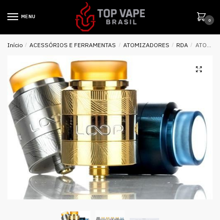
MENU
0
Início
/
ACESSÓRIOS E FERRAMENTAS
/
ATOMIZADORES
/
RDA
/
ATOMIZADOR LOOP V1.5 RDA – GEEK VAPE