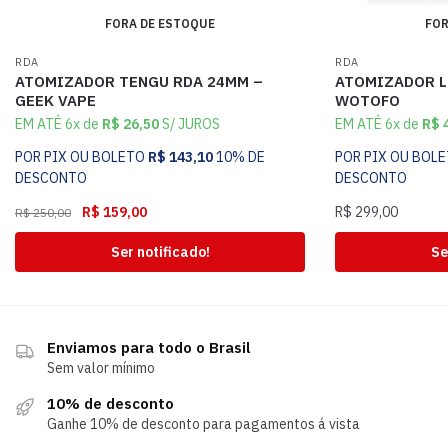
FORA DE ESTOQUE
FOR
RDA
RDA
ATOMIZADOR TENGU RDA 24MM –
ATOMIZADOR L
GEEK VAPE
WOTOFO
EM ATÉ 6x de
R$
26,50
S/ JUROS
EM ATÉ 6x de
R$
4
POR PIX OU BOLETO
R$
143,10
10% DE
POR PIX OU BOL
DESCONTO
DESCONTO
R$
159,00
R$
299,00
R$
250,00
Ser notificado!
Se
Enviamos para todo o Brasil
Sem valor mínimo
10% de desconto
Ganhe 10% de desconto para pagamentos á vista