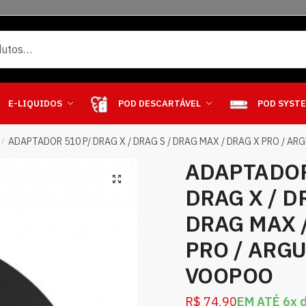
E-LIQUIDOS
POD DESCARTÁVEL
POD SYST
ADAPTADOR 510 P/ DRAG X / DRAG S / DRAG MAX / DRAG X PRO / A
/
ADAPTADOR
DRAG X / D
DRAG MAX 
PRO / ARGU
VOOPOO
R$
74,90
EM ATÉ 6x 