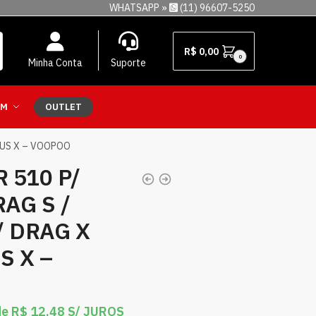
WHATSAPP »
(11) 96607-5250
R$
0,00
0
Minha Conta
Suporte
EM
OUTLET
RGUS X – VOOPOO
 510 P/
RAG S /
/ DRAG X
S X –
de
R$
12,48
S/ JUROS