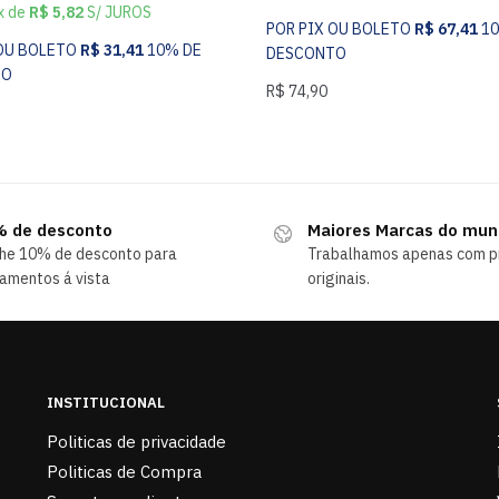
x de
R$
5,82
S/ JUROS
POR PIX OU BOLETO
R$
67,41
1
 OU BOLETO
R$
31,41
10% DE
DESCONTO
TO
R$
74,90
 de desconto
Maiores Marcas do mu
he 10% de desconto para
Trabalhamos apenas com p
amentos á vista
originais.
INSTITUCIONAL
Politicas de privacidade
Politicas de Compra