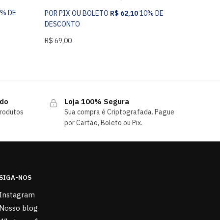
0% DE
POR PIX OU BOLETO
R$
62,10
10% DE
DESCONTO
R$
69,00
ndo
Loja 100% Segura
rodutos
Sua compra é Criptografada. Pague
por Cartão, Boleto ou Pix.
SIGA-NOS
Instagram
Nosso blog