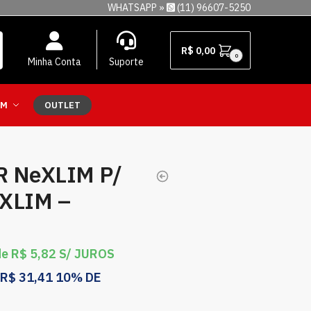
WHATSAPP »
(11) 96607-5250
R$
0,00
0
Minha Conta
Suporte
EM
OUTLET
 NeXLIM P/
XLIM –
de
R$
5,82
S/ JUROS
R$
31,41
10% DE