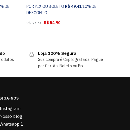
0% DE
POR PIX OU BOLETO
R$
49,41
10% DE
DESCONTO
R$
54,90
R$
89,90
ndo
Loja 100% Segura
rodutos
Sua compra é Criptografada. Pague
por Cartão, Boleto ou Pix.
SIGA-NOS
Instagram
Nosso blog
Whatsapp 1