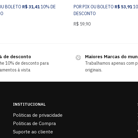
 OU BOLETO
R$
31,41
10% DE
POR PIX OU BOLETO
R$
53,91
1
TO
DESCONTO
R$
59,90
 de desconto
Maiores Marcas do mu
he 10% de desconto para
Trabalhamos apenas com p
amentos á vista
originais.
INSTITUCIONAL
Politicas de privacidade
Politicas de Compra
Suporte ao cliente