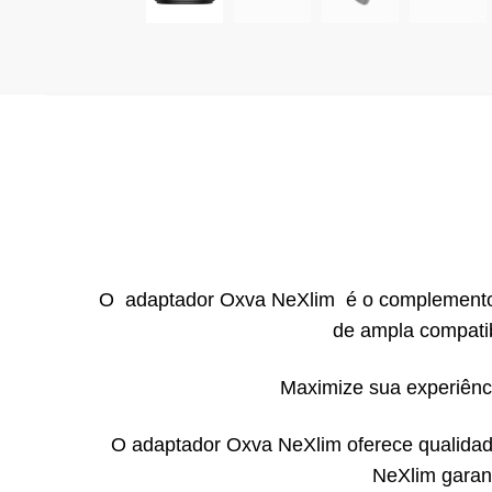
O adaptador Oxva NeXlim é o complemento i
de ampla compati
Maximize sua experiênc
O adaptador Oxva NeXlim oferece qualidade
NeXlim garant