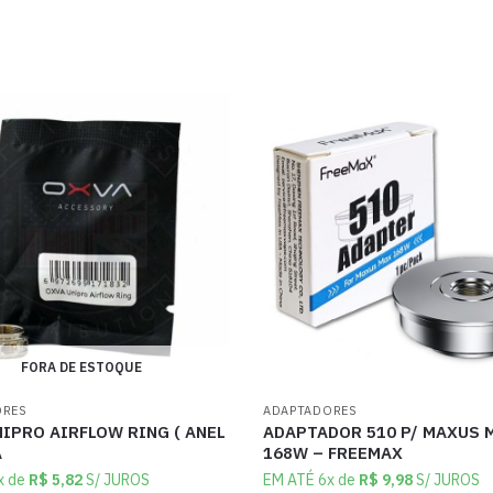
FORA DE ESTOQUE
ORES
ADAPTADORES
IPRO AIRFLOW RING ( ANEL
ADAPTADOR 510 P/ MAXUS 
A
168W – FREEMAX
x de
R$
5,82
S/ JUROS
EM ATÉ 6x de
R$
9,98
S/ JUROS