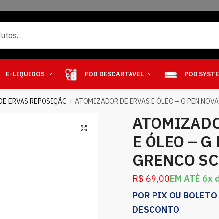
E-LIQUIDOS
POD DESCARTÁVEL
POD SYST
DE ERVAS REPOSIÇÃO
ATOMIZADOR DE ERVAS E ÓLEO – G PEN NOVA
/
ATOMIZADO
E ÓLEO – G
GRENCO SC
R$
69,00
EM ATÉ 6x 
POR PIX OU BOLETO
DESCONTO