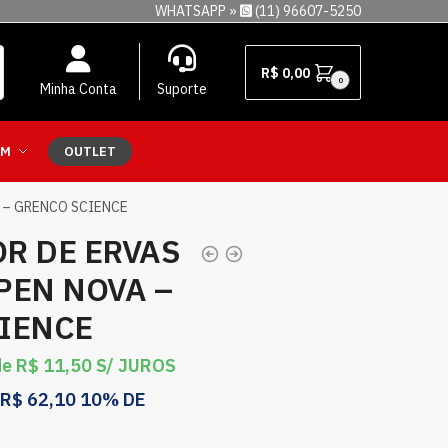
WHATSAPP »
(11) 96607-5250
R$
0,00
0
Minha Conta
Suporte
EM
OUTLET
 – GRENCO SCIENCE
R DE ERVAS
 PEN NOVA –
IENCE
de
R$
11,50
S/ JUROS
R$
62,10
10% DE