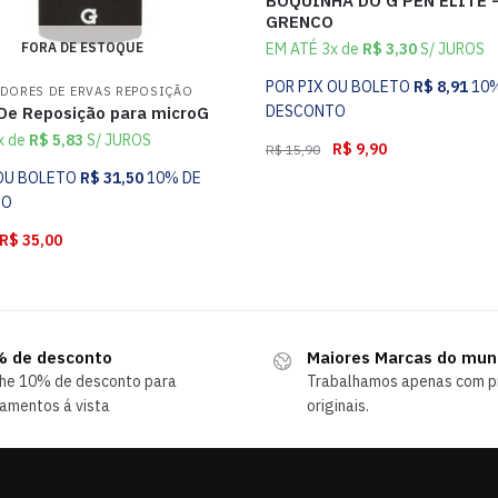
BOQUINHA DO G PEN ELITE 
GRENCO
FORA DE ESTOQUE
EM ATÉ 3x de
R$
3,30
S/ JUROS
POR PIX OU BOLETO
R$
8,91
10
DORES DE ERVAS REPOSIÇÃO
DESCONTO
 De Reposição para microG
x de
R$
5,83
S/ JUROS
R$
9,90
R$
15,90
 OU BOLETO
R$
31,50
10% DE
TO
R$
35,00
 de desconto
Maiores Marcas do mu
he 10% de desconto para
Trabalhamos apenas com p
amentos á vista
originais.