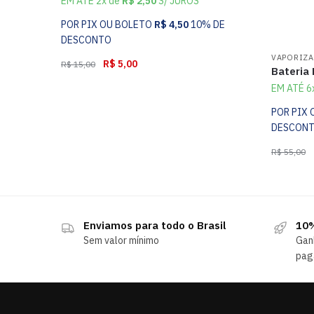
EM ATÉ 2x de
R$
2,50
S/ JUROS
POR PIX OU BOLETO
R$
4,50
10% DE
DESCONTO
VAPORIZA
R$
5,00
R$
15,00
Bateria
EM ATÉ 6
POR PIX
DESCON
R$
55,00
Enviamos para todo o Brasil
10%
Sem valor mínimo
Gan
pag