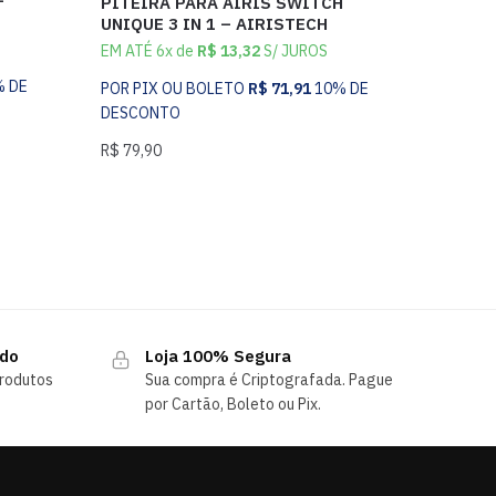
–
PITEIRA PARA AIRIS SWITCH
UNIQUE 3 IN 1 – AIRISTECH
EM ATÉ 6x de
R$
13,32
S/ JUROS
% DE
POR PIX OU BOLETO
R$
71,91
10% DE
DESCONTO
R$
79,90
ndo
Loja 100% Segura
rodutos
Sua compra é Criptografada. Pague
por Cartão, Boleto ou Pix.