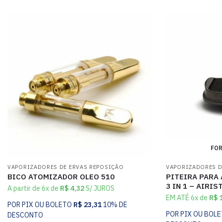
FOR
VAPORIZADORES DE ERVAS REPOSIÇÃO
VAPORIZADORES D
BICO ATOMIZADOR OLEO 510
PITEIRA PARA
3 IN 1 – AIRIS
A partir de 6x de
R$
4,32
S/ JUROS
EM ATÉ 6x de
R$
1
POR PIX OU BOLETO
R$
23,31
10% DE
POR PIX OU BOL
DESCONTO