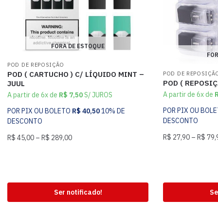
FORA DE ESTOQUE
FOR
POD DE REPOSIÇÃO
POD ( CARTUCHO ) C/ LÍQUIDO MINT –
POD DE REPOSIÇÃ
POD ( REPOSIÇÃ
JUUL
A partir de 6x de
A partir de 6x de
R$
7,50
S/ JUROS
POR PIX OU BOL
POR PIX OU BOLETO
R$
40,50
10% DE
DESCONTO
DESCONTO
R$
27,90
–
R$
79,
R$
45,00
–
R$
289,00
Ser notificado!
Se