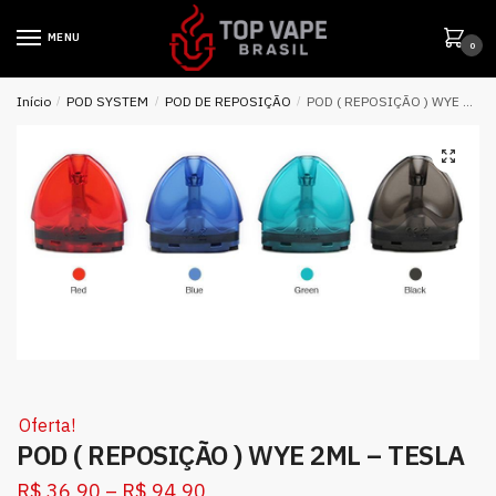
MENU
0
Início
/
POD SYSTEM
/
POD DE REPOSIÇÃO
/
POD ( REPOSIÇÃO ) WYE 2ML – TESLA
Oferta!
POD ( REPOSIÇÃO ) WYE 2ML – TESLA
R$
36,90
–
R$
94,90