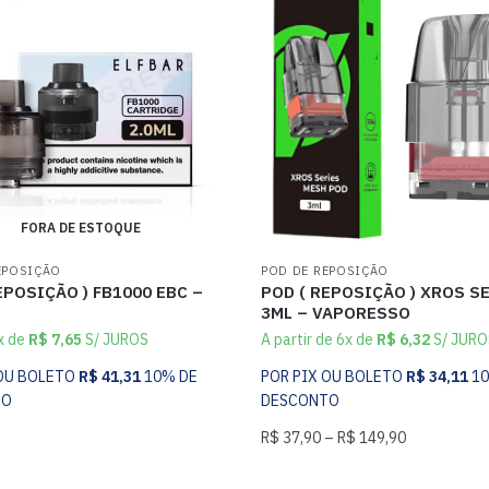
FORA DE ESTOQUE
EPOSIÇÃO
POD DE REPOSIÇÃO
EPOSIÇÃO ) FB1000 EBC –
POD ( REPOSIÇÃO ) XROS S
3ML – VAPORESSO
x de
R$
7,65
S/ JUROS
A partir de 6x de
R$
6,32
S/ JURO
 OU BOLETO
R$
41,31
10% DE
POR PIX OU BOLETO
R$
34,11
1
TO
DESCONTO
R$
37,90
–
R$
149,90