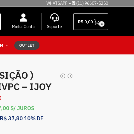
WHATSAPP »
(11) 96607-5250
R$
0,00
0
Minha Conta
Suporte
EM
OUTLET
SIÇÃO )
IVPC – IJOY
0
,00
S/ JUROS
R$
37,80
10% DE