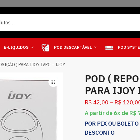
E-LIQUIDOS
POD DESCARTÁVEL
POD SYST
OSIÇÃO ) PARA IJOY IVPC – IJOY
POD ( REPO
PARA IJOY 
R$
42,00
–
R$
120,0
A partir de 6x de
R$
7
POR PIX OU BOLETO
DESCONTO