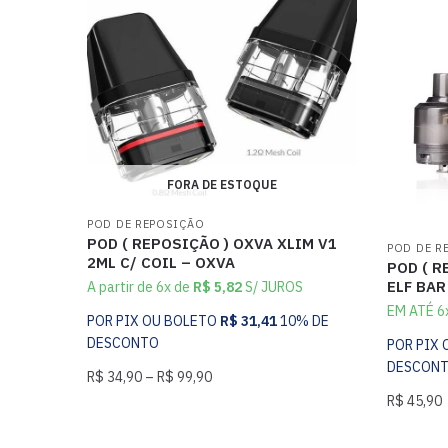
FORA DE ESTOQUE
POD DE REPOSIÇÃO
POD ( REPOSIÇÃO ) OXVA XLIM V1
POD DE R
2ML C/ COIL – OXVA
POD ( R
ELF BAR
A partir de 6x de
R$
5,82
S/ JUROS
EM ATÉ 6
POR PIX OU BOLETO
R$
31,41
10% DE
DESCONTO
POR PIX
DESCON
R$
34,90
–
R$
99,90
R$
45,90