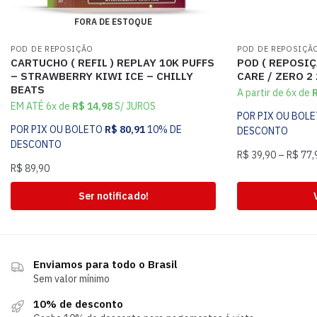
FORA DE ESTOQUE
POD DE REPOSIÇÃO
POD DE REPOSIÇÃ
CARTUCHO ( REFIL ) REPLAY 10K PUFFS
POD ( REPOSIÇ
– STRAWBERRY KIWI ICE – CHILLY
CARE / ZERO 2
BEATS
A partir de 6x de
EM ATÉ 6x de
R$
14,98
S/ JUROS
POR PIX OU BOL
POR PIX OU BOLETO
R$
80,91
10% DE
DESCONTO
DESCONTO
R$
39,90
–
R$
77,
R$
89,90
Ser notificado!
Enviamos para todo o Brasil
Sem valor mínimo
10% de desconto