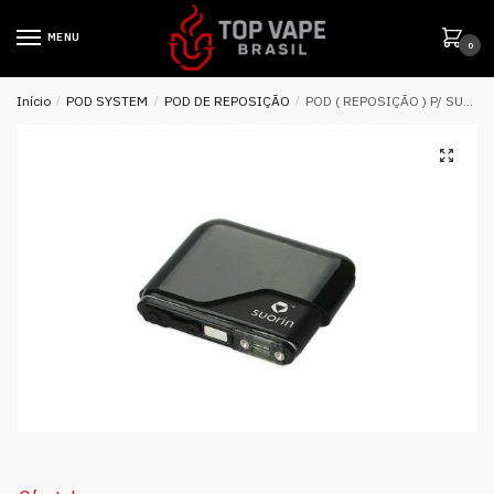
MENU
0
Início
/
POD SYSTEM
/
POD DE REPOSIÇÃO
/
POD ( REPOSIÇÃO ) P/ SUORIN AIR – SUORIN