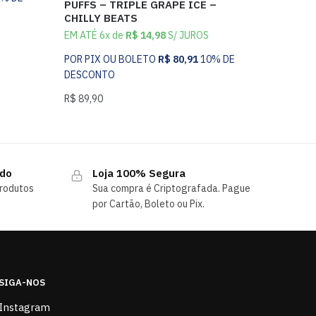
PUFFS – TRIPLE GRAPE ICE –
CHILLY BEATS
EM ATÉ 6x de
R$
14,98
S/ JUROS
POR PIX OU BOLETO
R$
80,91
10% DE
DESCONTO
R$
89,90
ndo
Loja 100% Segura
rodutos
Sua compra é Criptografada. Pague
por Cartão, Boleto ou Pix.
SIGA-NOS
Instagram