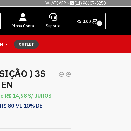
WHATSAPP »
(11) 96607-5250
R$
0,00
0
Minha Conta
Suporte
EM
OUTLET
SIÇÃO ) 3S
SEN
de
R$
14,98
S/ JUROS
R$
80,91
10% DE