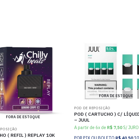
FORA DE ESTOQUE
POD DE REPOSIÇÃO
POD ( CARTUCHO ) C/ LÍQUI
FORA DE ESTOQUE
– JUUL
A partir de 6x de
R$
7,50
S/ JURO
EPOSIÇÃO
O ( REFIL ) REPLAY 10K
POR PIX OU BOLETO
R$
40,50
1