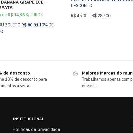
 BANANA GRAPE ICE –
DESCONTO
BEATS
x de
R$
14,98
S/ JUROS
R$
45,00
–
R$
289,00
 OU BOLETO
R$
80,91
10% DE
TO
 de desconto
Maiores Marcas do mu
he 10% de desconto para
Trabalhamos apenas com p
amentos á vista
originais.
INSTITUCIONAL
Politicas de privacidade