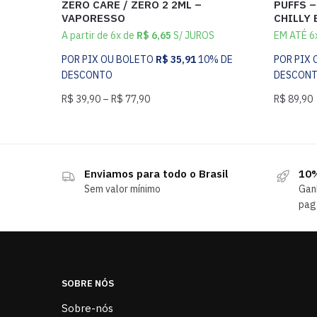
ZERO CARE / ZERO 2 2ML –
PUFFS –
VAPORESSO
CHILLY 
A partir de 6x de
R$
6,65
S/ JUROS
EM ATÉ 6
POR PIX OU BOLETO
R$
35,91
10% DE
POR PIX
DESCONTO
DESCON
R$
39,90
–
R$
77,90
R$
89,90
Enviamos para todo o Brasil
10%
Sem valor mínimo
Gan
pag
SOBRE NÓS
Sobre-nós