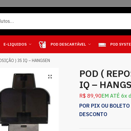
E-LIQUIDOS
POD DESCARTÁVEL
POD SYST
OSIÇÃO ) 3S IQ – HANGSEN
POD ( REPO
IQ – HANG
R$
89,90
EM ATÉ 6x 
POR PIX OU BOLETO
DESCONTO