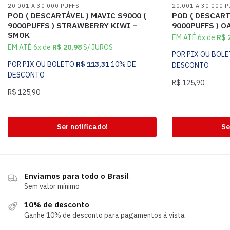
20.001 A 30.000 PUFFS
20.001 A 30.000 
POD ( DESCARTÁVEL ) MAVIC S9000 (
POD ( DESCART
9000PUFFS ) STRAWBERRY KIWI –
9000PUFFS ) O
SMOK
EM ATÉ 6x de
R$
2
EM ATÉ 6x de
R$
20,98
S/ JUROS
POR PIX OU BOL
POR PIX OU BOLETO
R$
113,31
10% DE
DESCONTO
DESCONTO
R$
125,90
R$
125,90
Ser notificado!
Se
Enviamos para todo o Brasil
Sem valor mínimo
10% de desconto
Ganhe 10% de desconto para pagamentos á vista