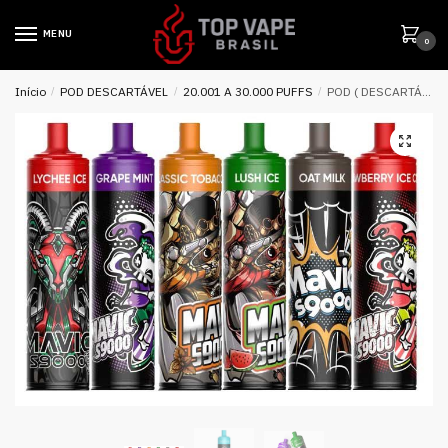
MENU
0
Início
/
POD DESCARTÁVEL
/
20.001 A 30.000 PUFFS
/
POD ( DESCARTÁVEL ) MAVIC S9000 ( 9000PUFFS ) COLA ICE – SMOK