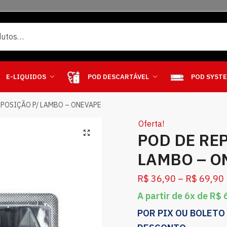
E-LIQUIDOS
POD DESCARTÁVEL
POD SYST
EPOSIÇÃO P/ LAMBO – ONEVAPE
Oferta!
POD DE RE
LAMBO – O
R$
36,90
–
R$
69,90
A partir de 6x de
R$
6
POR PIX OU BOLETO