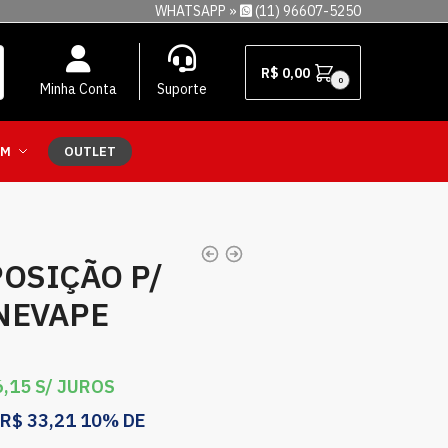
WHATSAPP »
(11) 96607-5250
R$
0,00
0
Minha Conta
Suporte
EM
OUTLET
POSIÇÃO P/
NEVAPE
,15
S/ JUROS
R$
33,21
10% DE