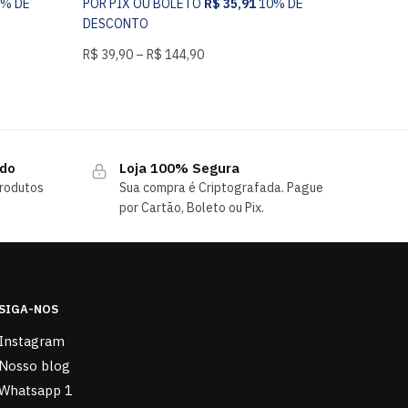
0% DE
POR PIX OU BOLETO
R$
35,91
10% DE
DESCONTO
R$
39,90
–
R$
144,90
ndo
Loja 100% Segura
rodutos
Sua compra é Criptografada. Pague
por Cartão, Boleto ou Pix.
SIGA-NOS
Instagram
Nosso blog
Whatsapp 1