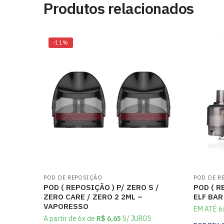
Produtos relacionados
-11%
POD DE REPOSIÇÃO
POD DE R
POD ( REPOSIÇÃO ) P/ ZERO S /
POD ( R
ZERO CARE / ZERO 2 2ML –
ELF BAR
VAPORESSO
EM ATÉ 6
A partir de 6x de
R$
6,65
S/ JUROS