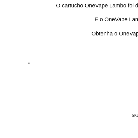
O cartucho OneVape Lambo foi de
E o OneVape Lamb
Obtenha o OneVape 
SK