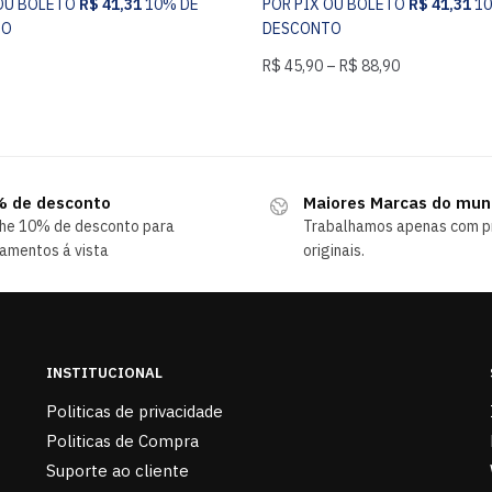
 OU BOLETO
R$
41,31
10% DE
POR PIX OU BOLETO
R$
41,31
1
TO
DESCONTO
R$
45,90
–
R$
88,90
 de desconto
Maiores Marcas do mu
he 10% de desconto para
Trabalhamos apenas com p
amentos á vista
originais.
INSTITUCIONAL
Politicas de privacidade
Politicas de Compra
Suporte ao cliente