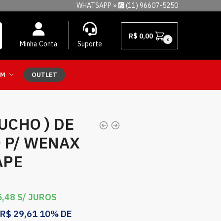
WHATSAPP »
(11) 96607-5250
R$
0,00
0
Minha Conta
Suporte
EM
OUTLET
UCHO ) DE
 P/ WENAX
APE
,48
S/ JUROS
R$
29,61
10% DE