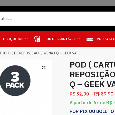
E-LIQUIDOS
POD DESCARTÁVEL
POD SYST
RTUCHO ) DE REPOSIÇÃO P/ WENAX Q – GEEK VAPE
POD ( CART
REPOSIÇÃO
Q – GEEK V
R$
32,90
–
R$
89,90
A partir de 6x de
R$
5
POR PIX OU BOLETO