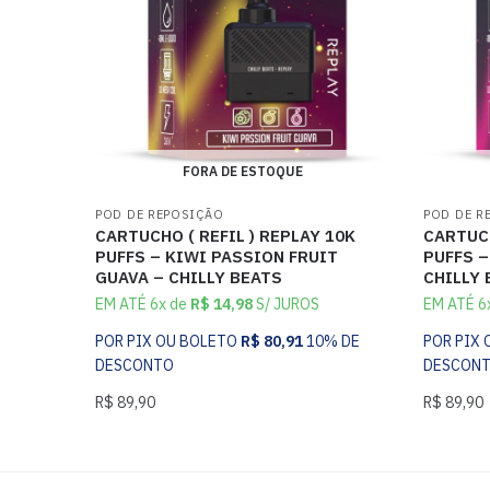
FORA DE ESTOQUE
POD DE REPOSIÇÃO
POD DE R
CARTUCHO ( REFIL ) REPLAY 10K
CARTUCH
PUFFS – KIWI PASSION FRUIT
PUFFS –
GUAVA – CHILLY BEATS
CHILLY 
EM ATÉ 6x de
R$
14,98
S/ JUROS
EM ATÉ 6
POR PIX OU BOLETO
R$
80,91
10% DE
POR PIX
DESCONTO
DESCON
R$
89,90
R$
89,90