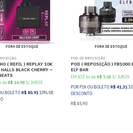
FORA DE ESTOQUE
FORA DE ESTOQUE
EPOSIÇÃO
POD DE REPOSIÇÃO
O ( REFIL ) REPLAY 10K
POD ( REPOSIÇÃO ) FB1000 
 HALLS BLACK CHERRY –
ELF BAR
BEATS
EM ATÉ 6x de
R$
7,65
S/ JUROS
x de
R$
14,98
S/ JUROS
POR PIX OU BOLETO
R$
41,31
1
 OU BOLETO
R$
80,91
10% DE
DESCONTO
TO
R$
45,90