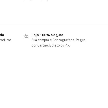
ndo
Loja 100% Segura
rodutos
Sua compra é Criptografada. Pague
por Cartão, Boleto ou Pix.
SIGA-NOS
Instagram
Nosso blog
Whatsapp 1
Whatsapp 2
Atendimento:
Segunda a sexta feira das 9h as 17h.