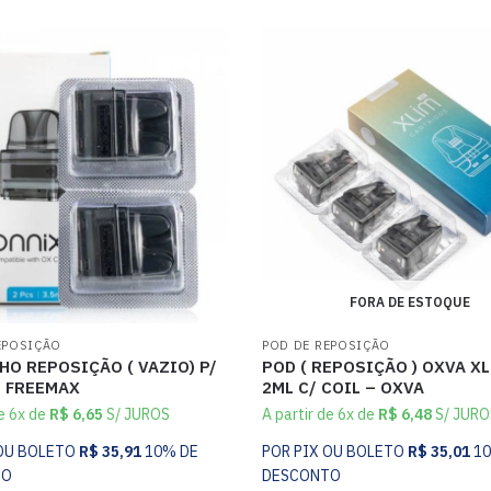
FORA DE ESTOQUE
EPOSIÇÃO
POD DE REPOSIÇÃO
O REPOSIÇÃO ( VAZIO) P/
POD ( REPOSIÇÃO ) OXVA XL
– FREEMAX
2ML C/ COIL – OXVA
de 6x de
R$
6,65
S/ JUROS
A partir de 6x de
R$
6,48
S/ JURO
 OU BOLETO
R$
35,91
10% DE
POR PIX OU BOLETO
R$
35,01
1
TO
DESCONTO