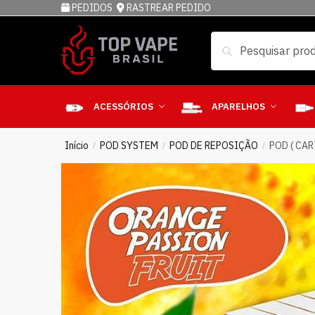
PEDIDOS
RASTREAR PEDIDO
Pesquisar
ACESSÓRIOS
APARELHOS
Início
POD SYSTEM
POD DE REPOSIÇÃO
POD ( CA
/
/
/