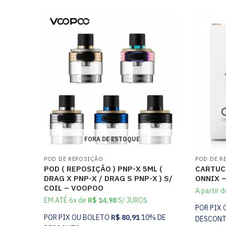
FORA DE ESTOQUE
POD DE REPOSIÇÃO
POD DE R
POD ( REPOSIÇÃO ) PNP-X 5ML (
CARTUCH
DRAG X PNP-X / DRAG S PNP-X ) S/
ONNIX 
COIL – VOOPOO
A partir 
EM ATÉ 6x de
R$
14,98
S/ JUROS
POR PIX
POR PIX OU BOLETO
R$
80,91
10% DE
DESCON