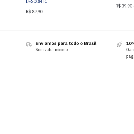
DESCONTO
R$
39,90
R$
89,90
Enviamos para todo o Brasil
10%
Sem valor mínimo
Gan
pag
SOBRE NÓS
Sobre-nós
Minha Conta
Contate-nos
Loja Confiável RA
Sobre Vape e Pod