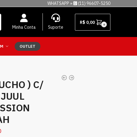
WHATSAPP »
(11) 96607-5250
R$
0,00
0
Minha Conta
Suporte
EM
OUTLET
UCHO ) C/
 JUUL
SSION
AH
0