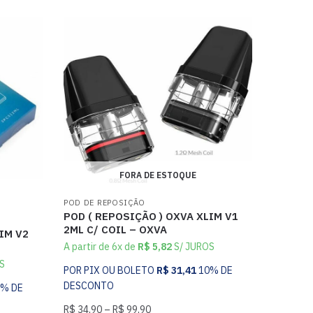
FORA DE ESTOQUE
POD DE REPOSIÇÃO
POD ( REPOSIÇÃO ) OXVA XLIM V1
2ML C/ COIL – OXVA
IM V2
A partir de 6x de
R$
5,82
S/ JUROS
S
POR PIX OU BOLETO
R$
31,41
10% DE
DESCONTO
0% DE
R$
34,90
–
R$
99,90