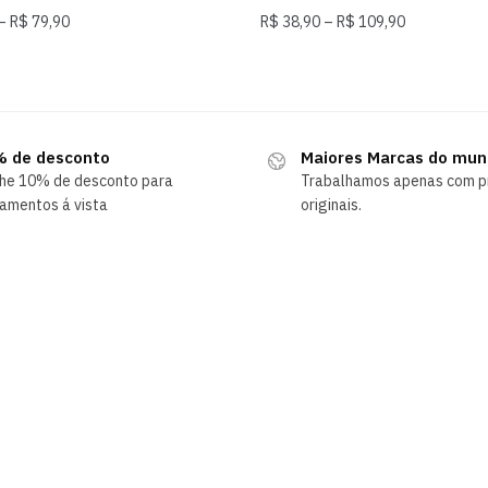
–
R$
79,90
R$
38,90
–
R$
109,90
 de desconto
Maiores Marcas do mu
he 10% de desconto para
Trabalhamos apenas com p
amentos á vista
originais.
INSTITUCIONAL
Politicas de privacidade
Politicas de Compra
Suporte ao cliente
Como comprar
Segurança