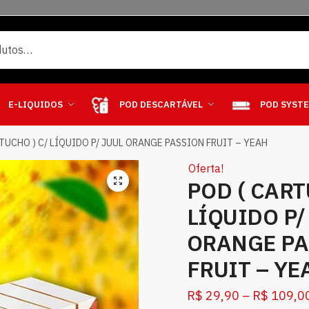
E-LIQUIDOS
POD DESCARTÁVEL
POD SYST
RTUCHO ) C/ LÍQUIDO P/ JUUL ORANGE PASSION FRUIT – YEAH
Oferta!
POD ( CART
LÍQUIDO P/
ORANGE PA
FRUIT – YE
R$
29,90
–
R$
109,0